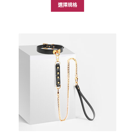
此
範
選擇規格
產
圍：
品
NT$4,480
有
到
多
NT$5,690
種
款
式。
可
在
產
品
頁
面
選
擇
選
項