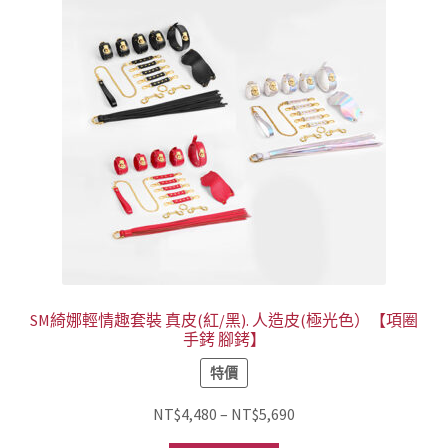
SM綺娜輕情趣套裝 真皮(紅/黑). 人造皮(極光色）【項圈
手銬 腳銬】
特價
價
NT$
4,480
–
NT$
5,690
格