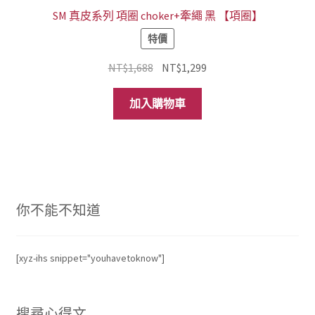
SM 真皮系列 項圈 choker+牽繩 黑 【項圈】
特價
原
目
NT$
1,688
NT$
1,299
始
前
價
價
加入購物車
格：
格：
NT$1,688。
NT$1,299。
你不能不知道
[xyz-ihs snippet="youhavetoknow"]
搜尋心得文