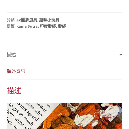
印
度
愛
分類:
AV圓夢道具
,
趣味小玩具
標籤:
Kama Sutra
,
印度愛經
,
愛經
經
英
文
全
描述
彩
版
數
額外資訊
量
描述