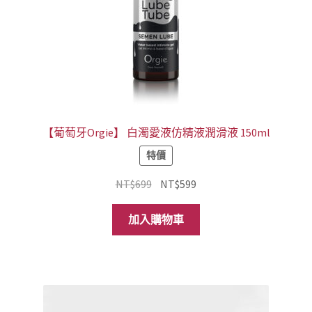
【葡萄牙Orgie】 白濁愛液仿精液潤滑液 150ml
特價
原
目
NT$
699
NT$
599
始
前
價
價
加入購物車
格：
格：
NT$699。
NT$599。