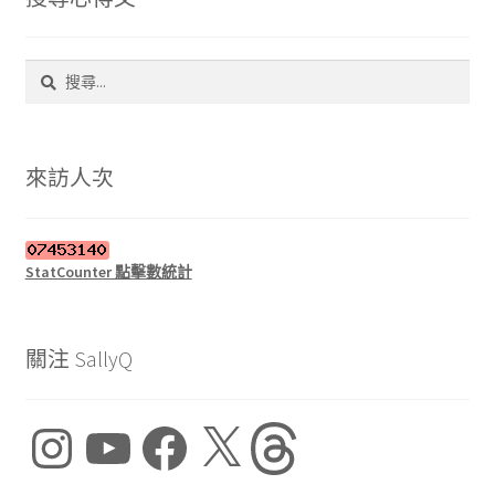
搜
尋
關
鍵
字:
來訪人次
StatCounter 點擊數統計
關注 SallyQ
Instagram
YouTube
Facebook
X
Threads