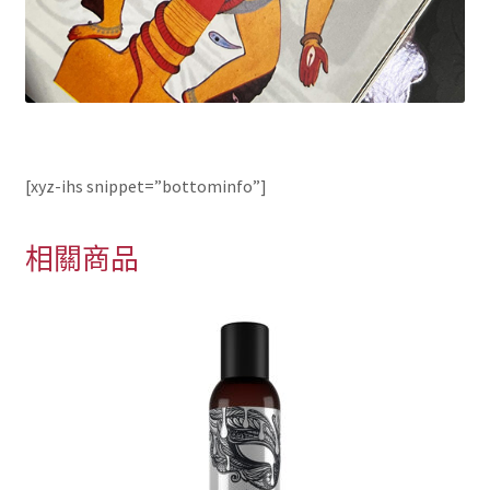
[xyz-ihs snippet=”bottominfo”]
相關商品