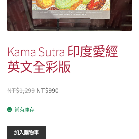
Kama Sutra 印度愛經
英文全彩版
原
目
NT$
1,299
NT$
990
始
前
尚有庫存
價
價
格：
格：
Kama
加入購物車
NT$1,299。
NT$990。
Sutra