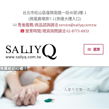
台北市松山區復興南路一段45號2樓-1
(微風廣場旁7-11旁邊大樓入口)
售後服務/商品諮詢請洽 service@sallyq.com.tw
營業時間/現貨詢問請洽 02-8773-6933
跳
跳
選單
至
至
導
主
覽
要
推薦給初心者！
用藥三分毒！
絕對拘束、絕對快感！
野外調教專區請點我！
零卡分期小額支付!
高潮小哥哥！
免下車也可以購物！
時尚真皮Ｋ金手腳環+短鏈
K金綺娜情趣時尚組
嘗試輕柔的SM，你要一起嗎？
Bess2 買1送4毫無冷場！
免洗潤滑 快適生活提案者
小兔乳夾 遠端遙控想壞壞！
雙悅彎 建立你的多重高潮宇宙！
蜜穴攪拌棒 瞄準性感的私密區域
男人，也該犒賞自己了！
門市消費送時尚收納包
出貨調整公告
人氣男優情慾寫真
SallyQ老師客製化語音服務
列
內
容