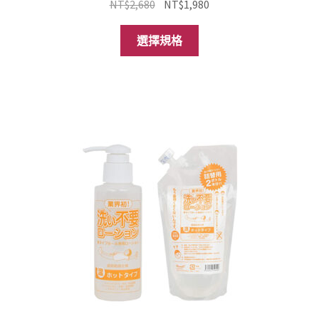
原
目
NT$
2,680
NT$
1,980
始
前
此
價
價
選擇規格
產
格：
格：
品
NT$2,680。
NT$1,980。
有
多
種
款
式。
可
在
產
品
頁
面
選
擇
選