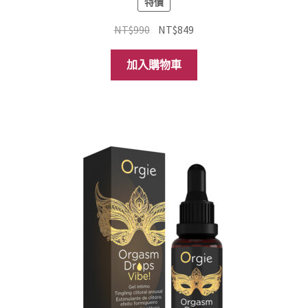
特價
原
目
NT$
990
NT$
849
始
前
價
價
加入購物車
格：
格：
NT$990。
NT$849。