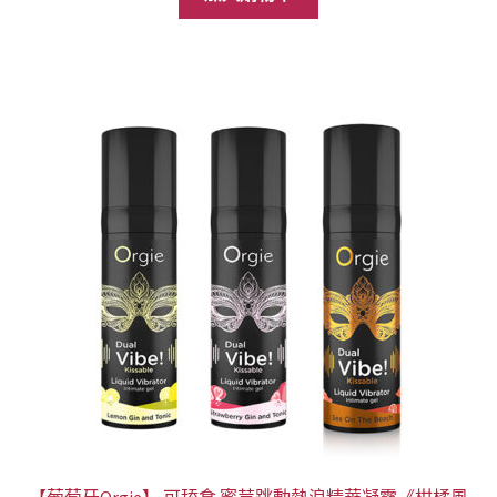
格：
格：
NT$2,880。
NT$2,290。
【葡萄牙Orgie】 可舔食 蜜荳跳動熱浪精華凝露《柑橘風