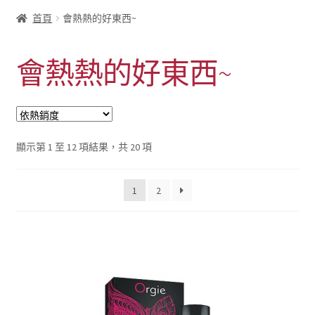
首頁
會熱熱的好東西~
會熱熱的好東西~
依
顯示第 1 至 12 項結果，共 20 項
熱
銷
1
2
度
排
序