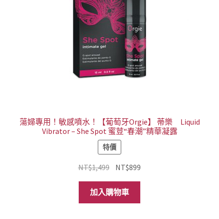
蕩婦專用！敏感噴水！【葡萄牙Orgie】 蒂樂 Liquid
Vibrator – She Spot 蜜荳“春潮”精華凝露
特價
原
目
NT$
1,499
NT$
899
始
前
價
價
加入購物車
格：
格：
NT$1,499。
NT$899。