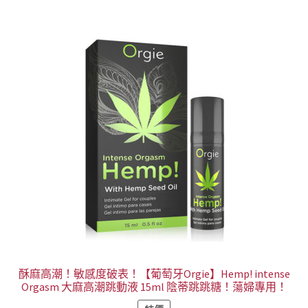
酥麻高潮！敏感度破表！【葡萄牙Orgie】Hemp! intense
Orgasm 大麻高潮跳動液 15ml 陰蒂跳跳糖！蕩婦專用！