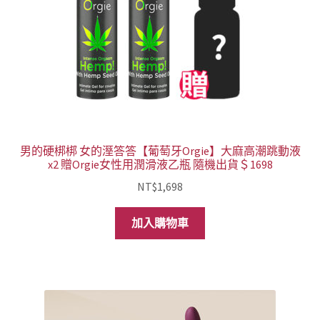
品
頁
面
選
擇
選
項
男的硬梆梆 女的溼答答【葡萄牙Orgie】大麻高潮跳動液
x2 贈Orgie女性用潤滑液乙瓶 隨機出貨＄1698
NT$
1,698
加入購物車