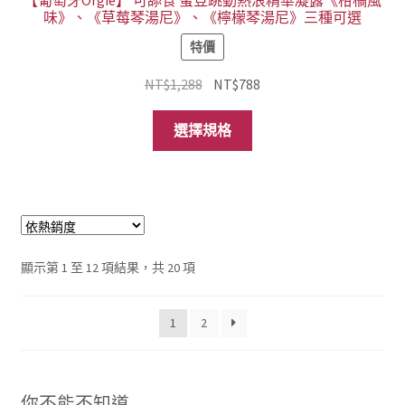
味》、《草莓琴湯尼》、《檸檬琴湯尼》三種可選
特價
原
目
NT$
1,288
NT$
788
始
前
此
價
價
選擇規格
產
格：
格：
品
NT$1,288。
NT$788。
有
多
種
款
依
顯示第 1 至 12 項結果，共 20 項
式。
熱
可
銷
在
1
2
度
產
排
序
品
頁
你不能不知道