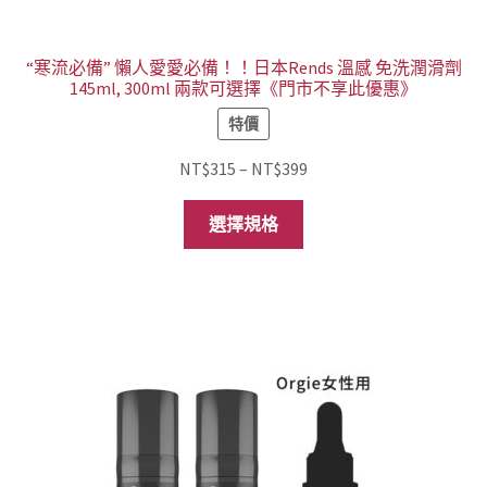
項
“寒流必備” 懶人愛愛必備！！日本Rends 溫感 免洗潤滑劑
145ml, 300ml 兩款可選擇《門市不享此優惠》
特價
價
NT$
315
–
NT$
399
格
此
範
選擇規格
產
圍：
品
NT$315
有
到
多
NT$399
種
款
式。
可
在
產