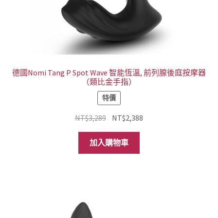
面
選
擇
選
項
德國Nomi Tang P Spot Wave 智能恆溫, 前列腺後庭按摩器
（類比金手指）
特價
原
目
NT$
3,289
NT$
2,388
始
前
價
價
加入購物車
格：
格：
NT$3,289。
NT$2,388。