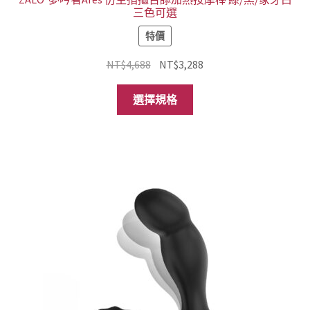
三色可選
特價
原
目
NT$
4,688
NT$
3,288
始
前
此
價
價
選擇規格
產
格：
格：
品
NT$4,688。
NT$3,288。
有
多
種
款
式。
可
在
產
品
頁