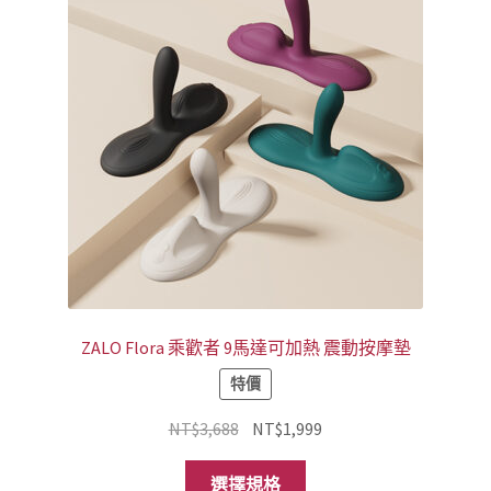
ZALO Flora 乘歡者 9馬達可加熱 震動按摩墊
特價
原
目
NT$
3,688
NT$
1,999
始
前
此
價
價
選擇規格