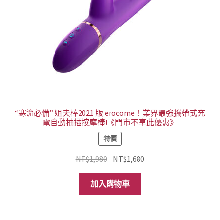
“寒流必備” 姐夫棒2021 版 erocome！業界最強攜帶式充
電自動抽插按摩棒!《門市不享此優惠》
特價
原
目
NT$
1,980
NT$
1,680
始
前
價
價
加入購物車
格：
格：
NT$1,980。
NT$1,680。