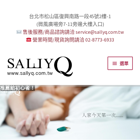
台北市松山區復興南路一段45號2樓-1
(微風廣場旁7-11旁邊大樓入口)
售後服務/商品諮詢請洽 service@sallyq.com.tw
營業時間/現貨詢問請洽 02-8773-6933
跳
跳
選單
至
至
導
主
覽
要
推薦給初心者！
用藥三分毒！
絕對拘束、絕對快感！
野外調教專區請點我！
零卡分期小額支付!
高潮小哥哥！
免下車也可以購物！
時尚真皮Ｋ金手腳環+短鏈
K金綺娜情趣時尚組
嘗試輕柔的SM，你要一起嗎？
Bess2 買1送4毫無冷場！
免洗潤滑 快適生活提案者
小兔乳夾 遠端遙控想壞壞！
雙悅彎 建立你的多重高潮宇宙！
蜜穴攪拌棒 瞄準性感的私密區域
男人，也該犒賞自己了！
門市消費送時尚收納包
出貨調整公告
人氣男優情慾寫真
SallyQ老師客製化語音服務
列
內
容