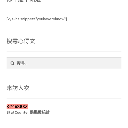
面
選
擇
[xyz-ihs snippet="youhavetoknow"]
選
項
搜尋心得文
搜
尋
關
鍵
字:
來訪人次
StatCounter 點擊數統計