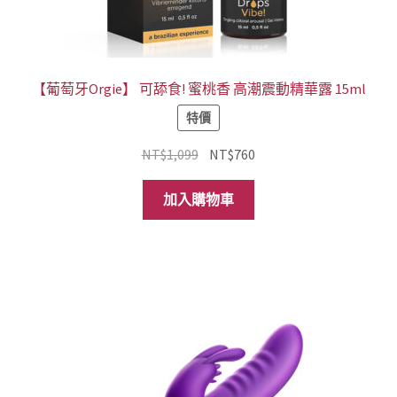
【葡萄牙Orgie】 可舔食! 蜜桃香 高潮震動精華露 15ml
特價
原
目
NT$
1,099
NT$
760
始
前
價
價
加入購物車
格：
格：
NT$1,099。
NT$760。