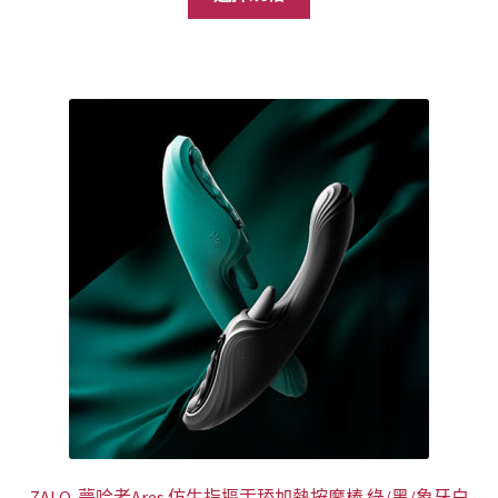
產
格：
格：
品
NT$3,688。
NT$1,999。
有
多
種
款
式。
可
在
產
品
頁
面
選
擇
選
項
ZALO 夢吟者Ares 仿生指摳舌舔加熱按摩棒 綠/黑/象牙白