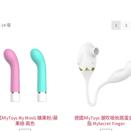
依
24 項
1
2
熱
銷
度
排
序
ＭyToys My MiniG 糖果粉/蘋
德國ＭyToys 潮吹吸吮跳蛋
果綠 兩色
指 MySecret Finger