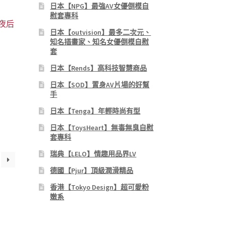
日本【NPG】最強AV女優倒模自
慰套專科
r 夜后
日本【outvision】最多二次元、
知名插畫家、知名女優倒模自慰
套
日本【Rends】高科技智慧商品
日本【SOD】置身AV片場的好幫
手
：
日本【Tenga】年輕時尚有型
1,590。
日本【ToysHeart】無毒無臭自慰
套專科
瑞典【LELO】情趣用品界LV
德國【Pjur】頂級潤滑精品
香港【Tokyo Design】超可愛粉
嫩系