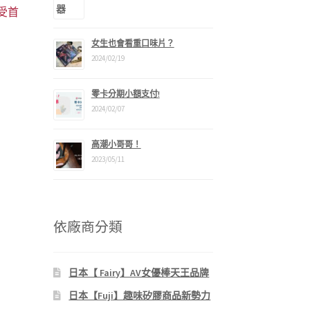
享受首
女生也會看重口味片？
2024/02/19
零卡分期小額支付!
2024/02/07
：
2,490。
高潮小哥哥！
2023/05/11
依廠商分類
日本【 Fairy】AV女優棒天王品牌
日本【Fuji】趣味矽膠商品新勢力