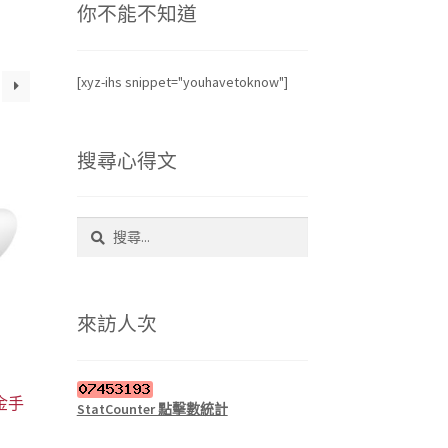
你不能不知道
[xyz-ihs snippet="youhavetoknow"]
搜尋心得文
搜
尋
關
鍵
字:
來訪人次
金手
StatCounter 點擊數統計