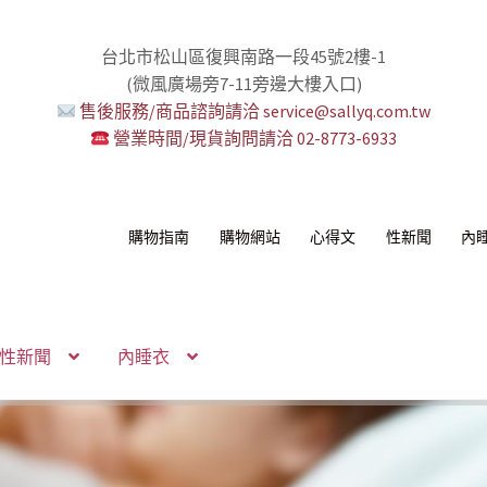
台北市松山區復興南路一段45號2樓-1
(微風廣場旁7-11旁邊大樓入口)
售後服務/商品諮詢請洽 service@sallyq.com.tw
營業時間/現貨詢問請洽 02-8773-6933
購物指南
購物網站
心得文
性新聞
內
性新聞
內睡衣
感！
我！
!
！
環+短鏈
組
你要一起嗎？
無冷場！
活提案者
控想壞壞！
多重高潮宇宙！
性感的私密區域
己了！
納包
化語音服務