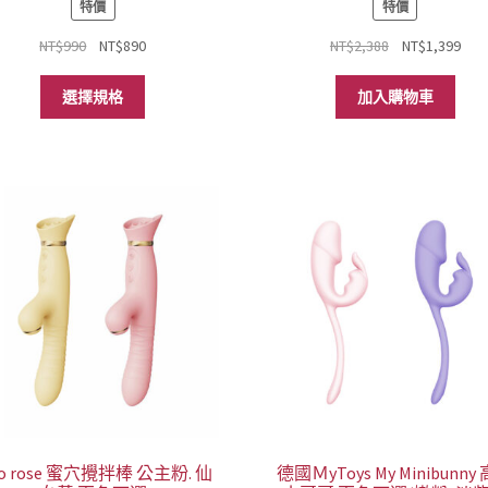
特價
特價
原
目
原
目
NT$
990
NT$
890
NT$
2,388
NT$
1,399
始
前
始
前
此
價
價
價
價
選擇規格
加入購物車
產
格：
格：
格：
格
品
NT$990。
NT$890。
NT$2,388。
NT$
有
多
種
款
式。
可
在
產
品
頁
面
選
擇
選
lo rose 蜜穴攪拌棒 公主粉. 仙
德國ＭyToys My Minibunny