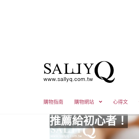
跳
跳
至
至
導
主
覽
要
列
內
購物指南
購物網站
心得文
容
推薦給初心者！
用藥三分毒！
絕對拘束、絕對快
野外調教專區請點
零卡分期小額支付
高潮小哥哥！
免下車也可以購物
時尚真皮Ｋ金手腳
K金綺娜情趣時尚
嘗試輕柔的SM，
Bess2 買1送4毫
免洗潤滑 快適生
小兔乳夾 遠端遙
雙悅彎 建立你的
蜜穴攪拌棒 瞄準
男人，也該犒賞自
門市消費送時尚收
出貨調整公告
人氣男優情慾寫真
SallyQ老師客製