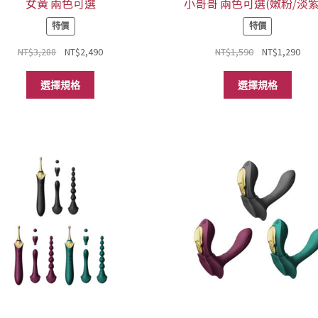
女黃 兩色可選
小哥哥 兩色可選(嫩粉/淡
項
特價
特價
原
目
原
目
NT$
3,288
NT$
2,490
NT$
1,590
NT$
1,290
始
前
始
前
此
此
價
價
價
價
選擇規格
選擇規格
產
產
格：
格：
格：
格
品
品
NT$3,288。
NT$2,490。
NT$1,590。
NT$
有
有
多
多
種
種
款
款
式。
式。
可
可
在
在
產
產
品
品
頁
頁
面
面
選
選
擇
擇