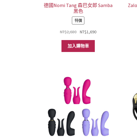
選
德國Nomi Tang 森巴女郎 Samba
Za
黑色
項
特價
原
目
NT$
2,680
NT$
1,690
始
前
價
價
加入購物車
格：
格：
NT$2,680。
NT$1,690。