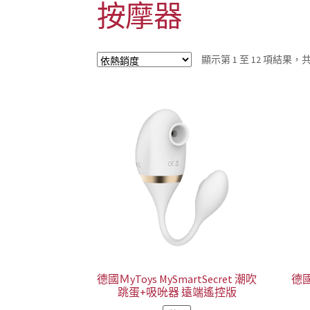
按摩器
顯示第 1 至 12 項結果，共 
德國ＭyToys MySmartSecret 潮吹
德國
跳蛋+吸吮器 遠端遙控版