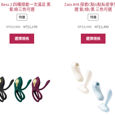
選
選
lo Bess 2 四種頭套一次滿足 黑.
Zalo AYA 探索C點G點私密
紫.綠三色可選
選 紫/綠/黑 三色可選
項
項
特價
特價
原
目
原
目
NT$
2,980
NT$
2,199
NT$
3,288
NT$
2,490
始
前
始
前
此
此
價
價
價
價
選擇規格
選擇規格
產
產
格：
格：
格：
格
品
品
NT$2,980。
NT$2,199。
NT$3,288。
NT$
有
有
多
多
種
種
款
款
式。
式。
可
可
在
在
產
產
品
品
頁
頁
面
面