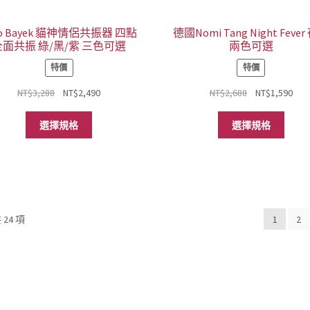
選
選
擇
擇
選
選
lo Bayek 貓神情侶共振器 四點
德國Nomi Tang Night Feve
全面共振 綠/黑/紫 三色可選
兩色可選
項
項
特價
特價
原
目
原
目
NT$
3,288
NT$
2,490
NT$
2,688
NT$
1,590
始
前
始
前
此
此
價
價
價
價
選擇規格
選擇規格
產
產
格：
格：
格：
格
品
品
NT$3,288。
NT$2,490。
NT$2,688。
NT$
有
有
多
多
種
種
款
款
依
24 項
1
2
式。
式。
熱
可
可
銷
在
在
度
產
產
排
品
品
序
頁
頁