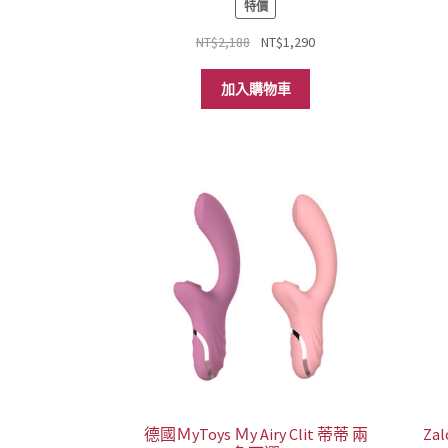
特價
原
目
NT$
2,188
NT$
1,290
始
前
價
價
加入購物車
格：
格：
NT$2,188。
NT$1,290。
德國ＭyToys Ｍy Airy Clit 蒂蒂 兩
Za