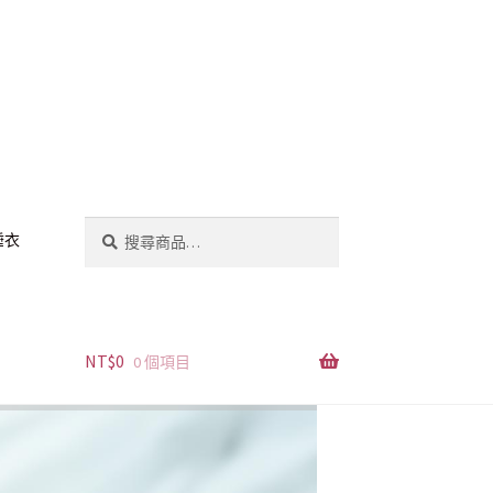
搜
搜
睡衣
尋
尋
關
鍵
字:
NT$
0
0 個項目