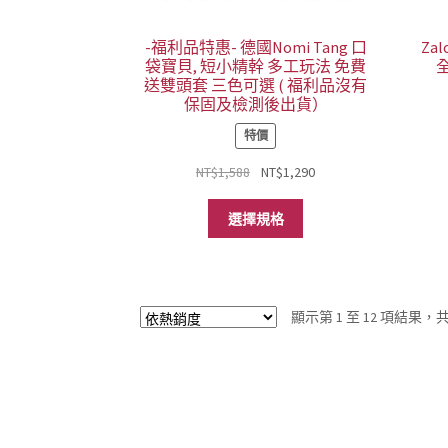
-福利品特惠- 德國Nomi Tang 口
Za
袋寶貝, 短小精幹 多工玩法 免費
送雙頭套 三色可選 ( 福利品沒有
保固及檢測後出貨）
特價
原
目
NT$
1,588
NT$
1,290
始
前
此
價
價
選擇規格
產
格：
格：
品
NT$1,588。
NT$1,290。
有
多
顯示第 1 至 12 項結果，共 
種
款
式。
可
在
產