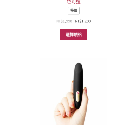
色可選
特價
原
目
NT$
1,990
NT$
1,299
始
前
此
價
價
選擇規格
產
格：
格：
品
NT$1,990。
NT$1,299。
有
多
種
款
式。
可
在
產
品
頁
面
選
擇