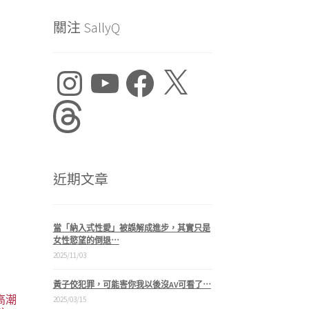
關注 SallyQ
Instagram
YouTube
Facebook
X
：
1,399。
Threads
近期文章
當「納入式性愛」被誤解成進步，其實只是
女性慾望的倒退⋯
2025/11/03
黃子佼犯罪，可能害你我以後沒AV可看了⋯
 高潮
2025/03/15