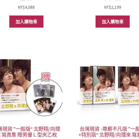
NT$
4,088
NT$
2,199
加入購物車
加入購物車
灣現貨 ”一般版“ 北野翔/向理
台灣現貨 -尊爵不凡版 ”一
來 寫真集 贈男優Ｌ型夾乙枚
+特別版“ 北野翔/向理來 寫