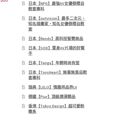
labo
日本【NPG】最強AV女優倒模自
慰套專科
日本【outvision】最多二次元、
知名插畫家、知名女優倒模自慰
套
日本【Rends】高科技智慧商品
日本【SOD】置身AV片場的好幫
999。
手
日本【Tenga】年輕時尚有型
日本【ToysHeart】無毒無臭自慰
套專科
瑞典【LELO】情趣用品界LV
德國【Pjur】頂級潤滑精品
香港【Tokyo Design】超可愛粉
嫩系