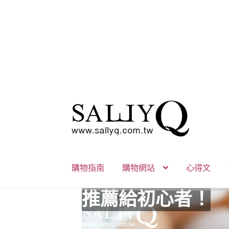
跳
跳
至
至
導
主
覽
要
列
內
購物指南
購物網站
心得文
容
推薦給初心者！
用藥三分毒！
絕對拘束、絕對快
野外調教專區請點
零卡分期小額支付
高潮小哥哥！
免下車也可以購物
時尚真皮Ｋ金手腳
K金綺娜情趣時尚
嘗試輕柔的SM，
Bess2 買1送4毫
免洗潤滑 快適生
小兔乳夾 遠端遙
雙悅彎 建立你的
蜜穴攪拌棒 瞄準
男人，也該犒賞自
門市消費送時尚收
出貨調整公告
人氣男優情慾寫真
SallyQ老師客製