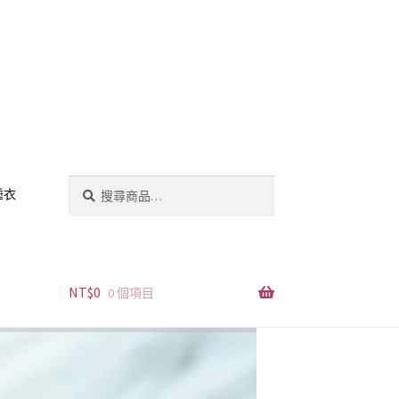
搜
搜
睡衣
尋
尋
關
鍵
字:
NT$
0
0 個項目