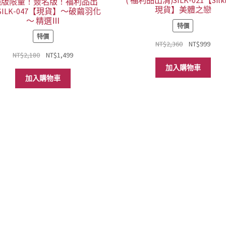
( 福利品出清)SILK-021【Silk
 絕版限量！簽名版！福利品出
現貨】美體之戀
 SILK-047【現貨】～破繭羽化
～ 精選Ⅲ
特價
特價
原
目
NT$
2,360
NT$
999
原
目
始
前
NT$
2,180
NT$
1,499
始
前
價
價
加入購物車
價
價
格：
格：
加入購物車
格：
格：
NT$2,360。
NT$
NT$2,180。
NT$1,499。