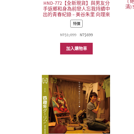
(
HND-772 【全新現貨】與男友分
清)
手返鄉和身為前戀人忘我持續中
出的青春紀錄 – 美谷朱里 向理來
特價
原
目
NT$
1,099
NT$
699
始
前
價
價
加入購物車
格：
格：
NT$1,099。
NT$699。