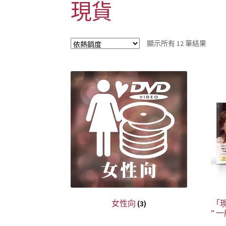
現貨
依
顯示所有 12 筆結果
熱
銷
度
排
序
女性向
(3)
「
” 