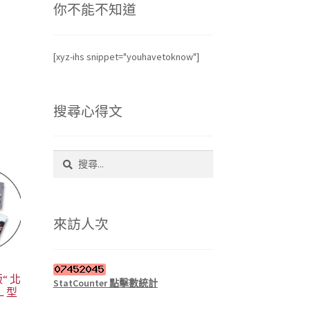
你不能不知道
[xyz-ihs snippet="youhavetoknow"]
搜尋心得文
搜
尋
關
鍵
字:
來訪人次
“ 北
StatCounter 點擊數統計
Ｌ型