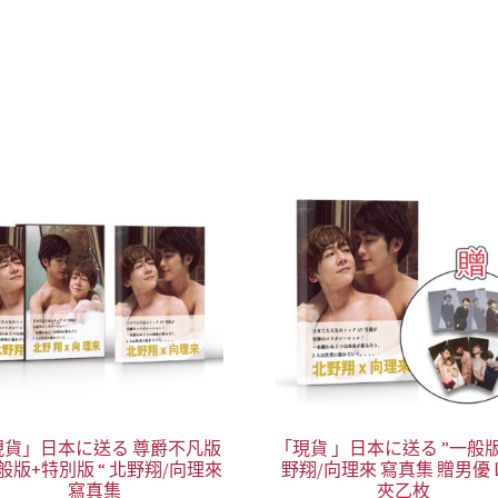
現貨」日本に送る 尊爵不凡版
「現貨 」日本に送る ”一般版
一般版+特別版 “ 北野翔/向理來
野翔/向理來 寫真集 贈男優
寫真集
夾乙枚