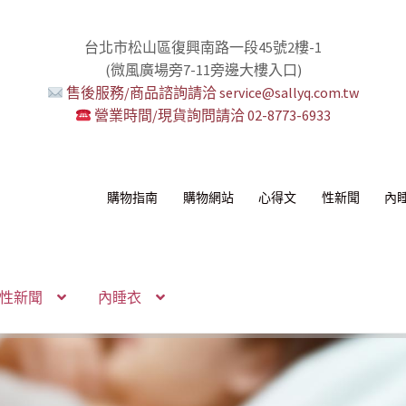
台北市松山區復興南路一段45號2樓-1
(微風廣場旁7-11旁邊大樓入口)
售後服務/商品諮詢請洽 service@sallyq.com.tw
營業時間/現貨詢問請洽 02-8773-6933
購物指南
購物網站
心得文
性新聞
內
性新聞
內睡衣
感！
我！
!
！
環+短鏈
組
你要一起嗎？
無冷場！
活提案者
控想壞壞！
多重高潮宇宙！
性感的私密區域
己了！
納包
化語音服務