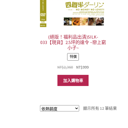
(絕版！福利品出清)SILK-
033【現貨】2.5坪的達令 ~戀上窮
小子~
特價
原
目
NT$
2,360
NT$
999
始
前
價
價
加入購物車
格：
格：
NT$2,360。
NT$999。
依
顯示所有 12 筆結果
熱
銷
度