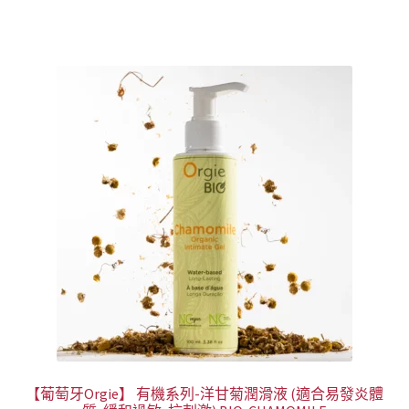
格：
格：
NT$499。
NT$399。
【葡萄牙Orgie】 有機系列-洋甘菊潤滑液 (適合易發炎體