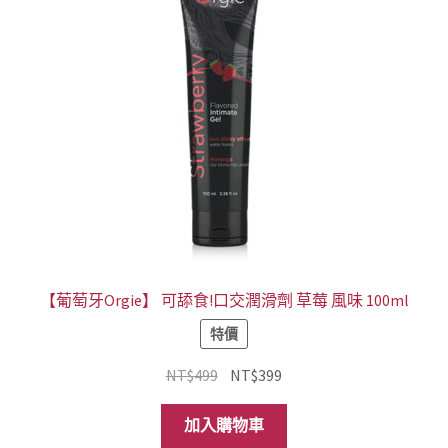
【葡萄牙Orgie】 可舔食!口交潤滑劑 草莓 風味 100ml
特價
原
目
NT$
499
NT$
399
始
前
價
價
加入購物車