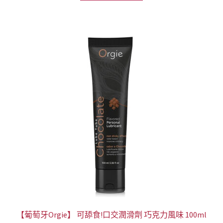
格：
格：
NT$999。
NT$688。
【葡萄牙Orgie】 可舔食!口交潤滑劑 巧克力風味 100ml