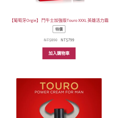
【葡萄牙Orgie】 鬥牛士加強版Touro XXXL 英雄活力霜
特價
原
目
NT$
890
NT$
799
始
前
價
價
加入購物車
格：
格：
NT$890。
NT$799。