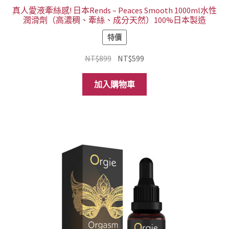
真人愛液牽絲感! 日本Rends – Peaces Smooth 1000ml水性
潤滑劑（高濃稠、牽絲、成分天然）100%日本製造
特價
原
目
NT$
899
NT$
599
始
前
價
價
加入購物車
格：
格：
NT$899。
NT$599。