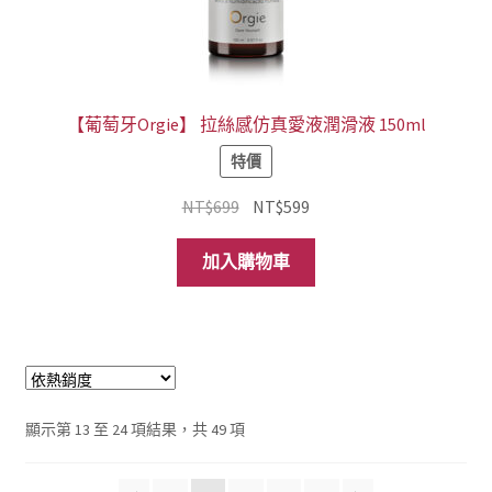
【葡萄牙Orgie】 拉絲感仿真愛液潤滑液 150ml
特價
原
目
NT$
699
NT$
599
始
前
價
價
加入購物車
格：
格：
NT$699。
NT$599。
依
顯示第 13 至 24 項結果，共 49 項
熱
銷