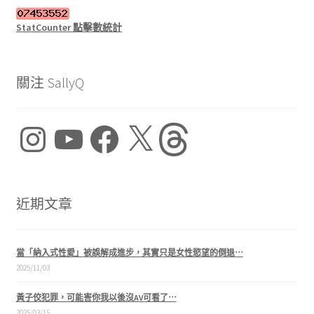
StatCounter 點擊數統計
關注 SallyQ
Instagram
YouTube
Facebook
X
Threads
近期文章
當「納入式性愛」被誤解成進步，其實只是女性慾望的倒退⋯
2025/11/03
黃子佼犯罪，可能害你我以後沒AV可看了⋯
2025/03/15