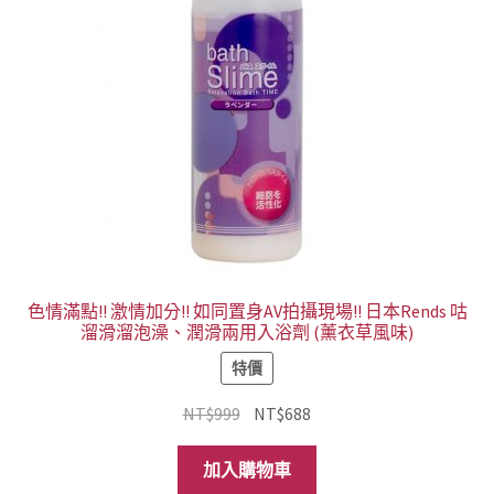
色情滿點!! 激情加分!! 如同置身AV拍攝現場!! 日本Rends 咕
溜滑溜泡澡、潤滑兩用入浴劑 (薰衣草風味)
特價
原
目
NT$
999
NT$
688
始
前
價
價
加入購物車