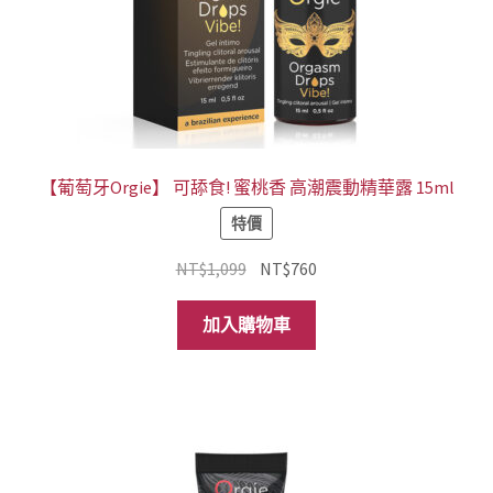
【葡萄牙Orgie】 可舔食! 蜜桃香 高潮震動精華露 15ml
特價
原
目
NT$
1,099
NT$
760
始
前
價
價
加入購物車
格：
格：
NT$1,099。
NT$760。