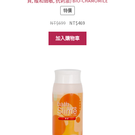
質, 緩和過敏, 抗刺激) BIO-CHAMOMILE
特價
原
目
NT$
699
NT$
469
始
前
價
價
加入購物車
格：
格：
NT$699。
NT$469。