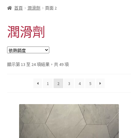
首頁
潤滑劑
頁面 2
潤滑劑
依
顯示第 13 至 24 項結果，共 49 項
熱
銷
1
2
3
4
5
度
排
序