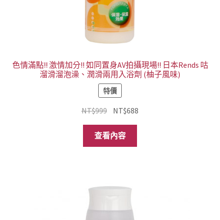
色情滿點!! 激情加分!! 如同置身AV拍攝現場!! 日本Rends 咕
溜滑溜泡澡、潤滑兩用入浴劑 (柚子風味)
特價
原
目
NT$
999
NT$
688
始
前
價
價
查看內容
格：
格：
NT$999。
NT$688。