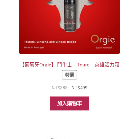
【葡萄牙Orgie】 鬥牛士 Touro 英雄活力霜
特價
原
目
NT$
888
NT$
499
始
前
價
價
加入購物車
格：
格：
NT$888。
NT$499。