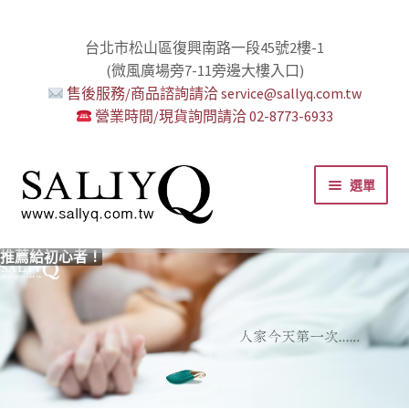
台北市松山區復興南路一段45號2樓-1
(微風廣場旁7-11旁邊大樓入口)
售後服務/商品諮詢請洽 service@sallyq.com.tw
營業時間/現貨詢問請洽 02-8773-6933
跳
跳
選單
至
至
導
主
覽
要
推薦給初心者！
用藥三分毒！
絕對拘束、絕對快感！
野外調教專區請點我！
零卡分期小額支付!
高潮小哥哥！
免下車也可以購物！
時尚真皮Ｋ金手腳環+短鏈
K金綺娜情趣時尚組
嘗試輕柔的SM，你要一起嗎？
Bess2 買1送4毫無冷場！
免洗潤滑 快適生活提案者
小兔乳夾 遠端遙控想壞壞！
雙悅彎 建立你的多重高潮宇宙！
蜜穴攪拌棒 瞄準性感的私密區域
男人，也該犒賞自己了！
門市消費送時尚收納包
出貨調整公告
人氣男優情慾寫真
SallyQ老師客製化語音服務
列
內
容