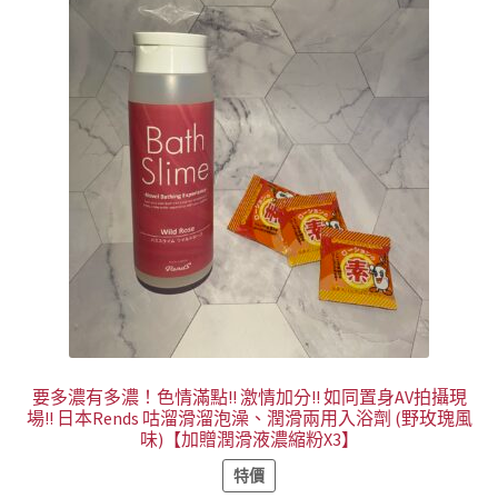
要多濃有多濃！色情滿點!! 激情加分!! 如同置身AV拍攝現
場!! 日本Rends 咕溜滑溜泡澡、潤滑兩用入浴劑 (野玫瑰風
味)【加贈潤滑液濃縮粉X3】
特價