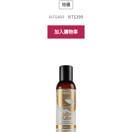
特價
原
目
NT$
499
NT$
399
始
前
價
價
加入購物車
格：
格：
NT$499。
NT$399。