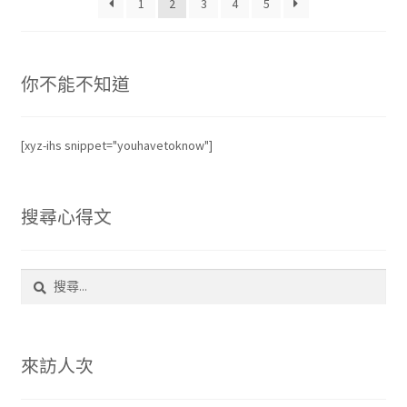
1
2
3
4
5
度
排
序
你不能不知道
[xyz-ihs snippet="youhavetoknow"]
搜尋心得文
搜
尋
關
鍵
字:
來訪人次