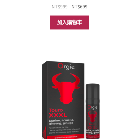
原
目
NT$
999
NT$
699
始
前
價
價
加入購物車
格：
格：
NT$999。
NT$699。