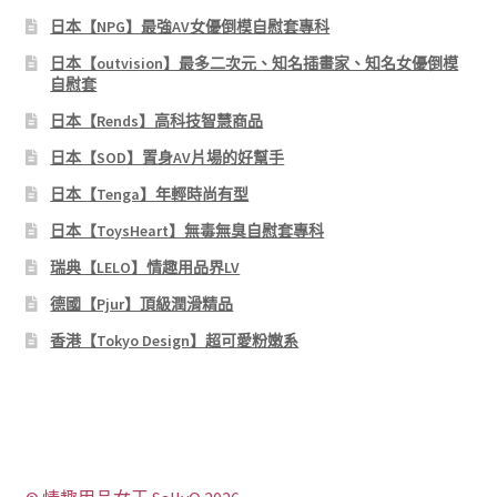
日本【NPG】最強AV女優倒模自慰套專科
日本【outvision】最多二次元、知名插畫家、知名女優倒模
自慰套
日本【Rends】高科技智慧商品
日本【SOD】置身AV片場的好幫手
日本【Tenga】年輕時尚有型
日本【ToysHeart】無毒無臭自慰套專科
瑞典【LELO】情趣用品界LV
德國【Pjur】頂級潤滑精品
香港【Tokyo Design】超可愛粉嫩系