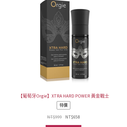
【葡萄牙Orgie】XTRA HARD POWER 黃金戰士
特價
原
目
NT$
999
NT$
658
始
前