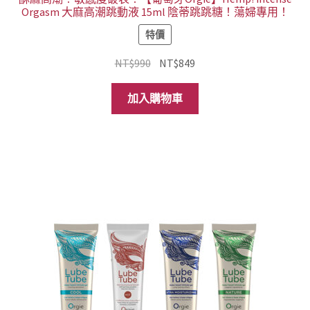
Orgasm 大麻高潮跳動液 15ml 陰蒂跳跳糖！蕩婦專用！
特價
原
目
NT$
990
NT$
849
始
前
價
價
加入購物車
格：
格：
NT$990。
NT$849。