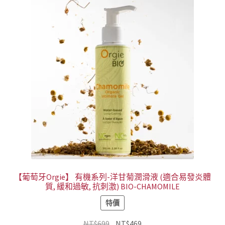
【葡萄牙Orgie】 有機系列-洋甘菊潤滑液 (適合易發炎體
質, 緩和過敏, 抗刺激) BIO-CHAMOMILE
特價
原
目
NT$
699
NT$
469