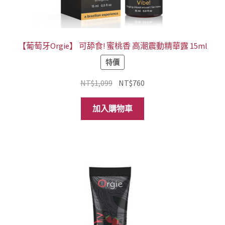
【葡萄牙Orgie】 可舔食! 蜜桃香 高潮震動精華露 15ml
特價
原
目
NT$
1,099
NT$
760
始
前
價
價
加入購物車
格：
格：
NT$1,099。
NT$760。