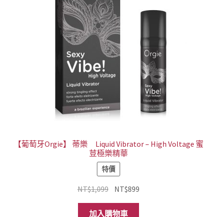
式。
可
在
產
品
頁
面
選
擇
選
項
【葡萄牙Orgie】 蒂樂 Liquid Vibrator – High Voltage 蜜
荳極樂精華
特價
原
目
NT$
1,099
NT$
899
始
前
價
價
加入購物車