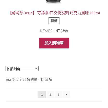
【葡萄牙Orgie】 可舔食!口交潤滑劑 巧克力風味 100ml
特價
原
目
NT$
499
NT$
399
始
前
價
價
加入購物車
格：
格：
NT$499。
NT$399。
依
顯示第 1 至 12 項結果，共 25 項
熱
銷
1
2
3
度
排
序