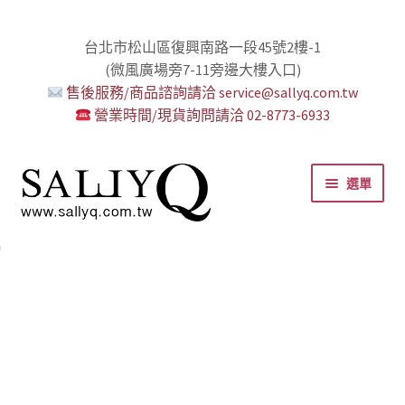
台北市松山區復興南路一段45號2樓-1
(微風廣場旁7-11旁邊大樓入口)
售後服務/商品諮詢請洽 service@sallyq.com.tw
營業時間/現貨詢問請洽 02-8773-6933
跳
跳
選單
至
至
導
主
覽
要
推薦給初心者！
用藥三分毒！
絕對拘束、絕對快感！
野外調教專區請點我！
零卡分期小額支付!
高潮小哥哥！
免下車也可以購物！
時尚真皮Ｋ金手腳環+短鏈
K金綺娜情趣時尚組
嘗試輕柔的SM，你要一起嗎？
Bess2 買1送4毫無冷場！
免洗潤滑 快適生活提案者
小兔乳夾 遠端遙控想壞壞！
雙悅彎 建立你的多重高潮宇宙！
蜜穴攪拌棒 瞄準性感的私密區域
男人，也該犒賞自己了！
門市消費送時尚收納包
出貨調整公告
人氣男優情慾寫真
SallyQ老師客製化語音服務
列
內
容