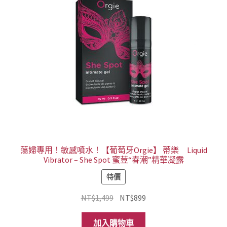
蕩婦專用！敏感噴水！【葡萄牙Orgie】 蒂樂 Liquid
Vibrator – She Spot 蜜荳“春潮”精華凝露
特價
原
目
NT$
1,499
NT$
899
始
前
價
價
加入購物車