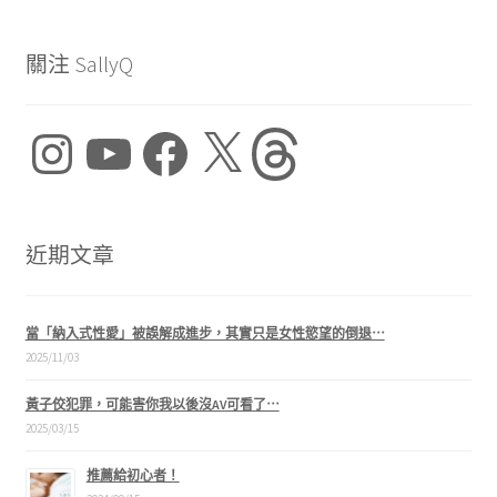
關注 SallyQ
Instagram
YouTube
Facebook
X
Threads
近期文章
當「納入式性愛」被誤解成進步，其實只是女性慾望的倒退⋯
2025/11/03
黃子佼犯罪，可能害你我以後沒AV可看了⋯
2025/03/15
推薦給初心者！