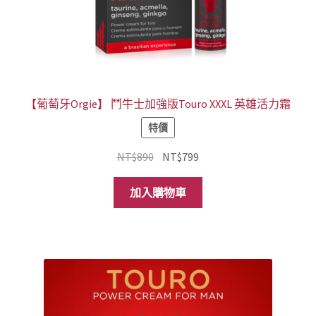
【葡萄牙Orgie】 鬥牛士加強版Touro XXXL 英雄活力霜
特價
原
目
NT$
890
NT$
799
始
前
價
價
加入購物車
格：
格：
NT$890。
NT$799。