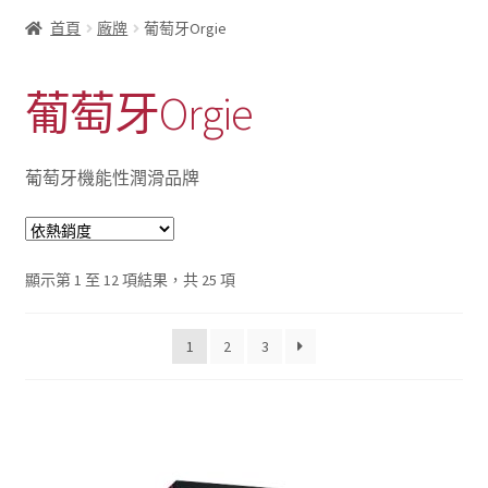
首頁
廠牌
葡萄牙Orgie
葡萄牙Orgie
葡萄牙機能性潤滑品牌
依
顯示第 1 至 12 項結果，共 25 項
熱
銷
1
2
3
度
排
序