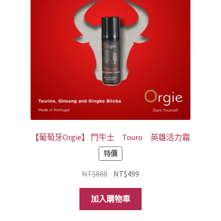
【葡萄牙Orgie】 鬥牛士 Touro 英雄活力霜
特價
原
目
NT$
888
NT$
499
始
前
價
價
加入購物車
格：
格：