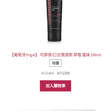
【葡萄牙Orgie】 可舔食!口交潤滑劑 草莓 風味 100ml
特價
原
目
NT$
499
NT$
399
始
前
價
價
加入購物車
格：
格：
NT$499。
NT$399。