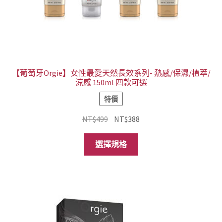
【葡萄牙Orgie】女性最愛天然長效系列- 熱感/保濕/植萃/
涼感 150ml 四款可選
特價
原
目
NT$
499
NT$
388
始
前
此
價
價
選擇規格
產
格：
格：
品
NT$499。
NT$388。
有
多
種
款