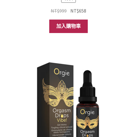
原
目
NT$
999
NT$
658
始
前
價
價
加入購物車
格：
格：
NT$999。
NT$658。