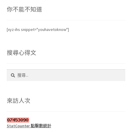
你不能不知道
[xyz-ihs snippet="youhavetoknow"]
搜尋心得文
搜
尋
關
鍵
字:
來訪人次
StatCounter 點擊數統計