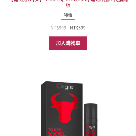
版
特價
原
目
NT$
999
NT$
599
始
前
價
價
加入購物車
格：
格：
NT$999。
NT$599。