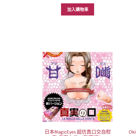
始
前
價
價
加入購物車
格：
格：
NT$1,899。
NT$1,088。
日本MagicEyes 超仿真口交自慰
Ok