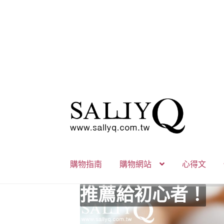
跳
跳
至
至
導
主
覽
要
列
內
購物指南
購物網站
心得文
容
推薦給初心者！
用藥三分毒！
絕對拘束、絕對快
野外調教專區請點
零卡分期小額支付
高潮小哥哥！
免下車也可以購物
時尚真皮Ｋ金手腳
K金綺娜情趣時尚
嘗試輕柔的SM，
Bess2 買1送4毫
免洗潤滑 快適生
小兔乳夾 遠端遙
雙悅彎 建立你的
蜜穴攪拌棒 瞄準
男人，也該犒賞自
門市消費送時尚收
出貨調整公告
人氣男優情慾寫真
SallyQ老師客製