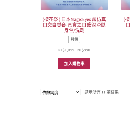
(櫻花祭 ) 日本MagicEyes 超仿真
(櫻
口交自慰套-真實之口 贈潤滑隨
口
身包/洗劑
特價
原
目
NT$
1,899
NT$
990
始
前
價
價
加入購物車
格：
格：
NT$1,899。
NT$990。
依
顯示所有 11 筆結果
熱
銷
度
排
序