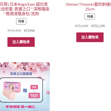
花祭) 日本MagicEyes 超仿真
Okinsei Thruster愛的刺
自慰套-真實之口 ” 深喉嚨版
15cm
“ 贈潤滑隨身包/洗劑
特價
特價
原
目
NT$
2,888
NT$
2,290
原
目
NT$
1,899
NT$
990
始
前
始
前
價
價
加入購物車
價
價
格：
格
加入購物車
格：
格：
NT$2,888。
NT$
NT$1,899。
NT$990。