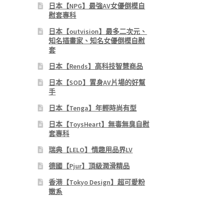
日本【NPG】最強AV女優倒模自
慰套專科
日本【outvision】最多二次元、
知名插畫家、知名女優倒模自慰
套
日本【Rends】高科技智慧商品
日本【SOD】置身AV片場的好幫
手
日本【Tenga】年輕時尚有型
日本【ToysHeart】無毒無臭自慰
套專科
瑞典【LELO】情趣用品界LV
德國【Pjur】頂級潤滑精品
香港【Tokyo Design】超可愛粉
嫩系