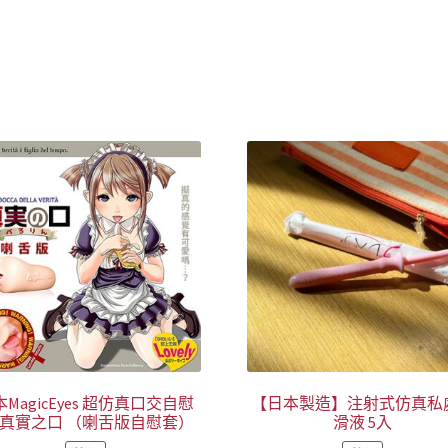
MagicEyes 超仿真口交自慰
【日本製造】注射式仿真私
-真實之口 （喇舌版自慰套）
滑液 5入