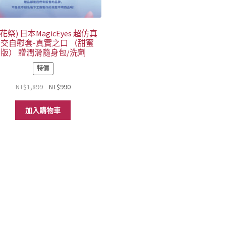
花祭) 日本MagicEyes 超仿真
交自慰套-真實之口 （甜蜜
版） 贈潤滑隨身包/洗劑
特價
原
目
NT$
1,899
NT$
990
始
前
價
價
加入購物車
格：
格：
NT$1,899。
NT$990。