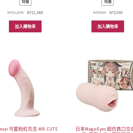
特價
特價
原
目
原
目
NT$
1,899
NT$
1,088
NT$
599
NT$
399
始
前
始
前
價
價
價
價
加入購物車
加入購物車
格：
格：
格：
格：
NT$1,899。
NT$1,088。
NT$599。
NT$3
insei 可愛粉紅先生 MR. CUTE
日本MagicEyes 超仿真口