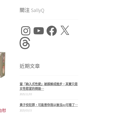
關注 SallyQ
Instagram
YouTube
Facebook
X
99。
Threads
近期文章
當「納入式性愛」被誤解成進步，其實只是
女性慾望的倒退⋯
2025/11/03
黃子佼犯罪，可能害你我以後沒AV可看了⋯
交自慰
2025/03/15