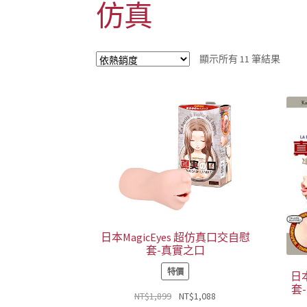
仿真
依
顯示所有 11 筆結果
熱
銷
度
排
序
日本MagicEyes 超仿真口交自慰
套-真實之口
特價
日本
套
原
目
NT$
1,899
NT$
1,088