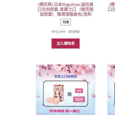
(櫻花祭) 日本MagicEyes 超仿真
(櫻
口交自慰套-真實之口 （喇舌版
口交
自慰套） 贈潤滑隨身包/洗劑
特價
原
目
NT$
1,899
NT$
990
始
前
價
價
加入購物車
格：
格：
NT$1,899。
NT$990。