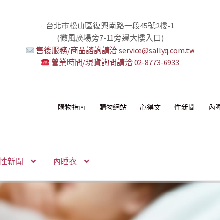
台北市松山區復興南路一段45號2樓-1
(微風廣場旁7-11旁邊大樓入口)
售後服務/商品諮詢請洽 service@sallyq.com.tw
營業時間/現貨詢問請洽 02-8773-6933
購物指南
購物網站
心得文
性新聞
內
性新聞
內睡衣
感！
我！
!
！
環+短鏈
組
你要一起嗎？
無冷場！
活提案者
控想壞壞！
多重高潮宇宙！
性感的私密區域
己了！
納包
化語音服務