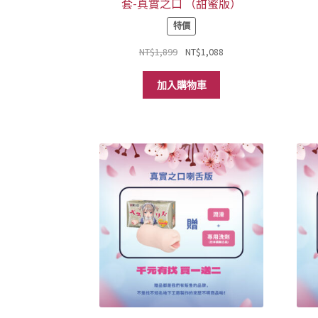
套-真實之口 （甜蜜版）
特價
原
目
NT$
1,899
NT$
1,088
始
前
價
價
加入購物車
格：
格：
NT$1,899。
NT$1,088。