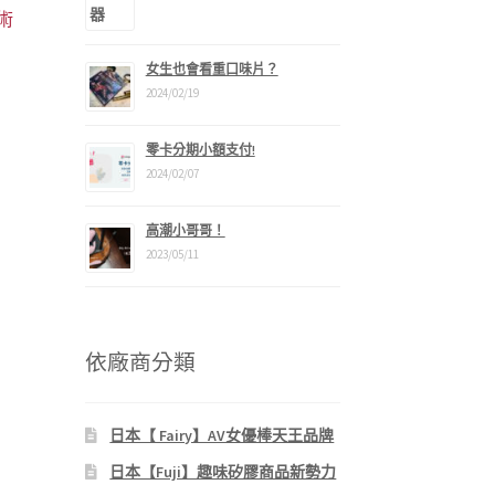
槍術
女生也會看重口味片？
2024/02/19
零卡分期小額支付!
2024/02/07
：
2,290。
高潮小哥哥！
2023/05/11
依廠商分類
日本【 Fairy】AV女優棒天王品牌
日本【Fuji】趣味矽膠商品新勢力