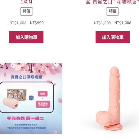
14CM
套-真實之口 ” 深喉嚨版 
特價
特價
原
目
原
目
NT$
1,088
NT$
999
NT$
1,899
NT$
1,088
始
前
始
前
價
價
價
價
加入購物車
加入購物車
格：
格：
格：
格
NT$1,088。
NT$999。
NT$1,899。
NT$