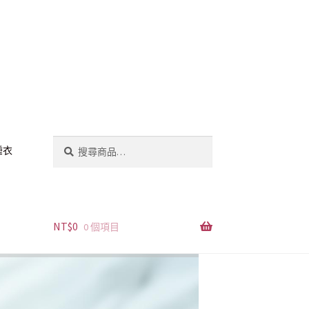
搜
搜
睡衣
尋
尋
關
鍵
字:
NT$
0
0 個項目