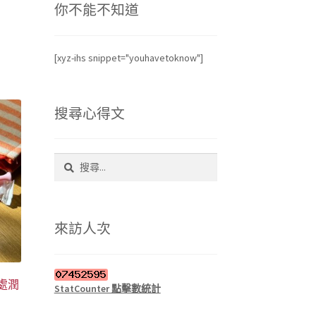
你不能不知道
[xyz-ihs snippet="youhavetoknow"]
搜尋心得文
搜
尋
關
鍵
字:
來訪人次
處潤
StatCounter 點擊數統計