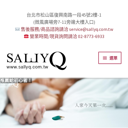
台北市松山區復興南路一段45號2樓-1
(微風廣場旁7-11旁邊大樓入口)
售後服務/商品諮詢請洽 service@sallyq.com.tw
營業時間/現貨詢問請洽 02-8773-6933
跳
跳
選單
至
至
導
主
覽
要
推薦給初心者！
用藥三分毒！
絕對拘束、絕對快感！
野外調教專區請點我！
零卡分期小額支付!
高潮小哥哥！
免下車也可以購物！
時尚真皮Ｋ金手腳環+短鏈
K金綺娜情趣時尚組
嘗試輕柔的SM，你要一起嗎？
Bess2 買1送4毫無冷場！
免洗潤滑 快適生活提案者
小兔乳夾 遠端遙控想壞壞！
雙悅彎 建立你的多重高潮宇宙！
蜜穴攪拌棒 瞄準性感的私密區域
男人，也該犒賞自己了！
門市消費送時尚收納包
出貨調整公告
人氣男優情慾寫真
SallyQ老師客製化語音服務
列
內
容