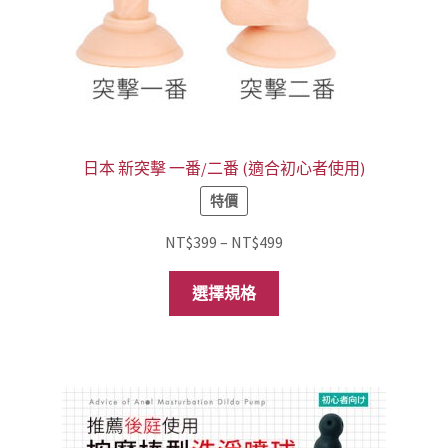
日本 新突擊 一番/二番 (適合初心者使用)
特價
價
NT$
399
–
NT$
499
格
此
範
選擇規格
產
圍：
品
NT$399
有
到
多
NT$499
種
款