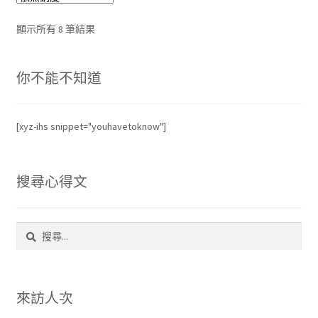
依
顯示所有 8 筆結果
熱
銷
你不能不知道
度
排
序
[xyz-ihs snippet="youhavetoknow"]
搜尋心得文
搜
尋
關
鍵
字:
來訪人次