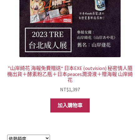
”山岸綺花 海報免費贈送“ 日本EXE (outvision) 秘密情人隨
機出貨＋酵素粉乙瓶＋日本peaces潤滑液＋贈海報 山岸綺
花
NT$
1,397
加入購物車