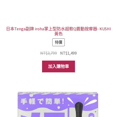
日本Tenga副牌 iroha掌上型防水超軟Q震動按摩器- KUSHI
黃色
特價
原
目
NT$
3,799
NT$
1,499
始
前
價
價
加入購物車
格：
格：
NT$3,799。
NT$1,499。