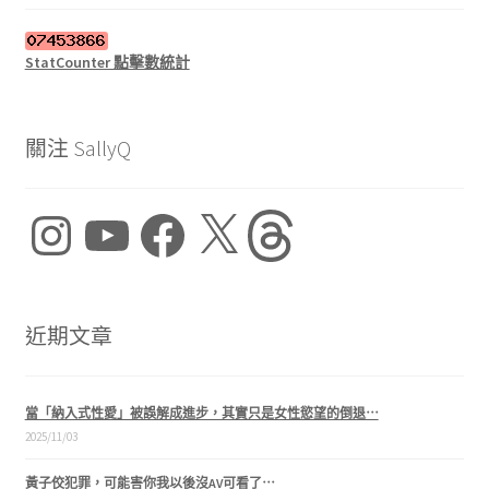
StatCounter 點擊數統計
關注 SallyQ
Instagram
YouTube
Facebook
X
Threads
近期文章
當「納入式性愛」被誤解成進步，其實只是女性慾望的倒退⋯
2025/11/03
黃子佼犯罪，可能害你我以後沒AV可看了⋯