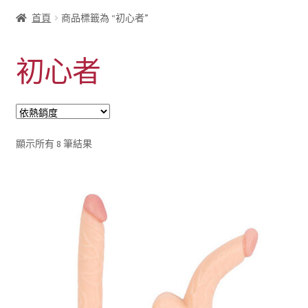
首頁
商品標籤為 “初心者”
初心者
依
顯示所有 8 筆結果
熱
銷
度
排
序