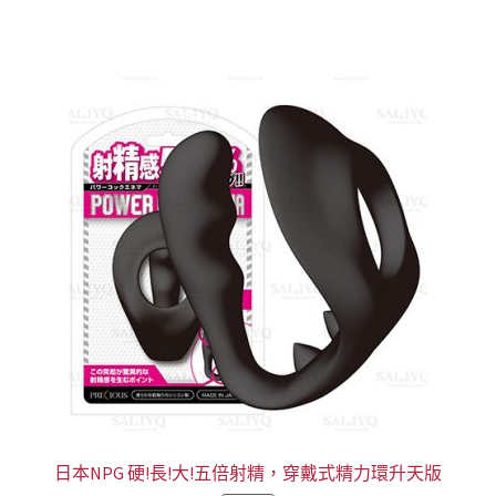
NT$999。
NT$899。
日本NPG 硬!長!大!五倍射精，穿戴式精力環升天版