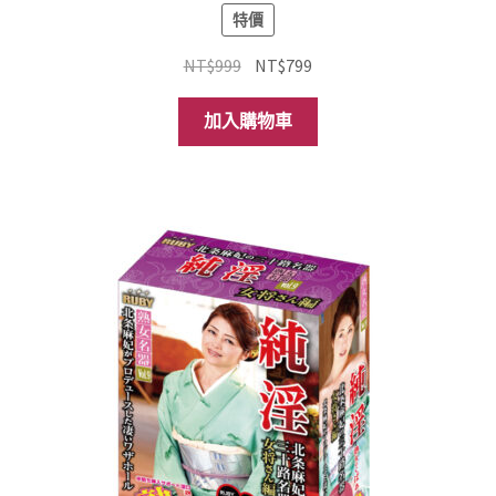
特價
原
目
NT$
999
NT$
799
始
前
價
價
加入購物車
格：
格：
NT$999。
NT$799。