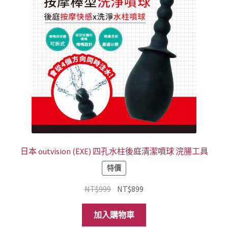
式。
可
在
產
品
頁
面
選
擇
選
項
日本 outvision (EXE) 四孔水柱後庭清潔噴球 浣腸工具
特價
原
目
NT$
999
NT$
899
始
前
價
價
加入購物車
格：
格：