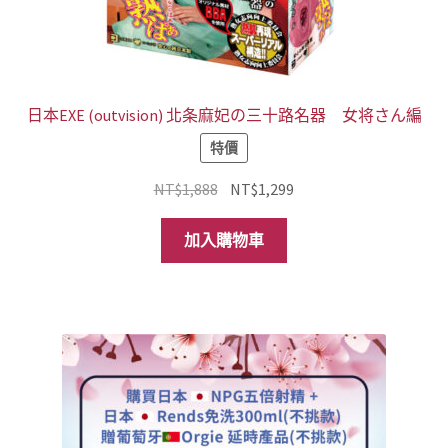
日本EXE (outvision) 北条麻妃の三十路名器 女将さん編
特價
原
目
NT$
1,888
NT$
1,299
始
前
價
價
加入購物車
格：
格：
NT$1,888。
NT$1,299。