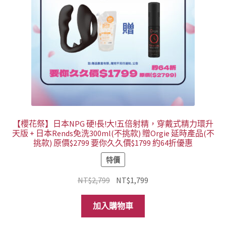
【櫻花祭】日本NPG 硬!長!大!五倍射精，穿戴式精力環升
天版 + 日本Rends免洗300ml(不挑款) 贈Orgie 延時產品(不
挑款) 原價$2799 要你久久價$1799 約64折優惠
特價
原
目
NT$
2,799
NT$
1,799
始
前
價
價
加入購物車
格：
格：