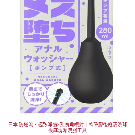
日本 防逆流．極致淨菊8孔廣角噴射｜軟矽膠後庭清洗球
後庭清潔浣腸工具