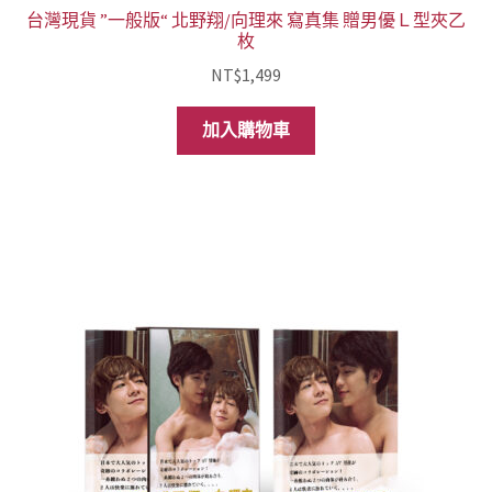
台灣現貨 ”一般版“ 北野翔/向理來 寫真集 贈男優Ｌ型夾乙
枚
NT$
1,499
加入購物車