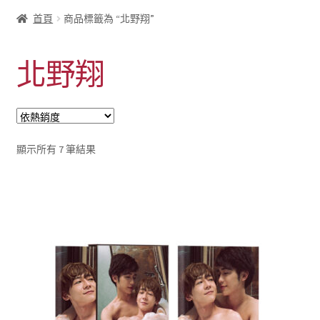
首頁
商品標籤為 “北野翔”
北野翔
依
顯示所有 7 筆結果
熱
銷
度
排
序