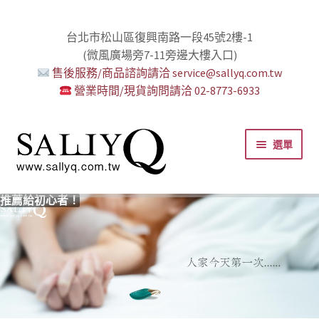
台北市松山區復興南路一段45號2樓-1
(微風廣場旁7-11旁邊大樓入口)
售後服務/商品諮詢請洽 service@sallyq.com.tw
營業時間/現貨詢問請洽 02-8773-6933
跳
跳
選單
至
至
導
主
覽
要
推薦給初心者！
用藥三分毒！
絕對拘束、絕對快感！
野外調教專區請點我！
零卡分期小額支付!
高潮小哥哥！
免下車也可以購物！
時尚真皮Ｋ金手腳環+短鏈
K金綺娜情趣時尚組
嘗試輕柔的SM，你要一起嗎？
Bess2 買1送4毫無冷場！
免洗潤滑 快適生活提案者
小兔乳夾 遠端遙控想壞壞！
雙悅彎 建立你的多重高潮宇宙！
蜜穴攪拌棒 瞄準性感的私密區域
男人，也該犒賞自己了！
門市消費送時尚收納包
出貨調整公告
人氣男優情慾寫真
SallyQ老師客製化語音服務
列
內
容