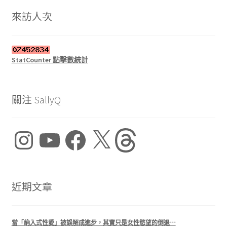
鍵
字:
來訪人次
StatCounter 點擊數統計
關注 SallyQ
Instagram
YouTube
Facebook
X
Threads
近期文章
當「納入式性愛」被誤解成進步，其實只是女性慾望的倒退⋯