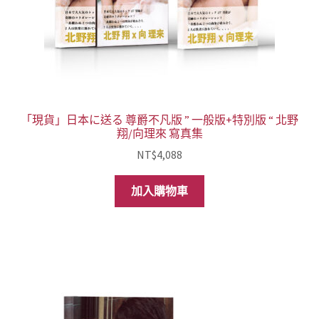
「現貨」日本に送る 尊爵不凡版 ” 一般版+特別版 “ 北野
翔/向理來 寫真集
NT$
4,088
加入購物車