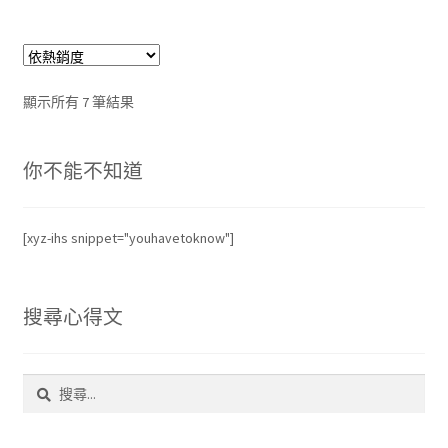
依
顯示所有 7 筆結果
熱
銷
你不能不知道
度
排
序
[xyz-ihs snippet="youhavetoknow"]
搜尋心得文
搜
尋
關