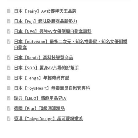
日本【 Fairy】AV女優棒天王品牌
日本【Fuji】趣味矽膠商品新勢力
日本【NPG】最強AV女優倒模自慰套專科
日本【outvision】最多二次元、知名插畫家、知名女優倒模
自慰套
日本【Rends】高科技智慧商品
日本【SOD】置身AV片場的好幫手
日本【Tenga】年輕時尚有型
日本【ToysHeart】無毒無臭自慰套專科
瑞典【LELO】情趣用品界LV
德國【Pjur】頂級潤滑精品
香港【Tokyo Design】超可愛粉嫩系