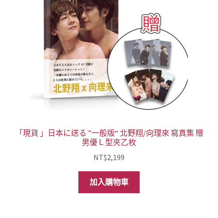
「現貨 」日本に送る ”一般版“ 北野翔/向理來 寫真集 贈
男優Ｌ型夾乙枚
NT$
2,199
加入購物車