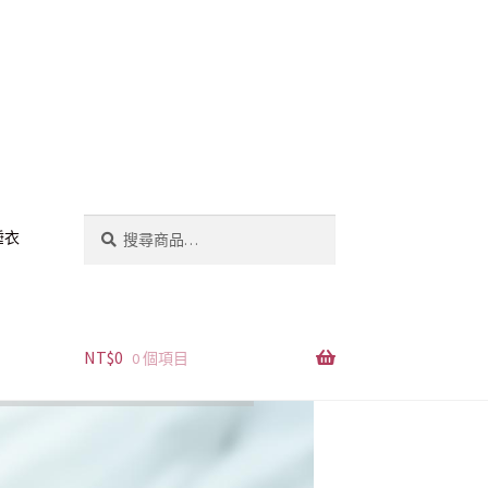
搜
搜
睡衣
尋
尋
關
鍵
字:
NT$
0
0 個項目