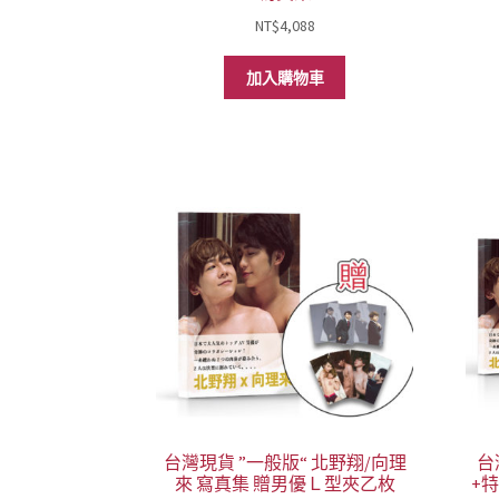
NT$
4,088
加入購物車
台灣現貨 ”一般版“ 北野翔/向理
台
來 寫真集 贈男優Ｌ型夾乙枚
+