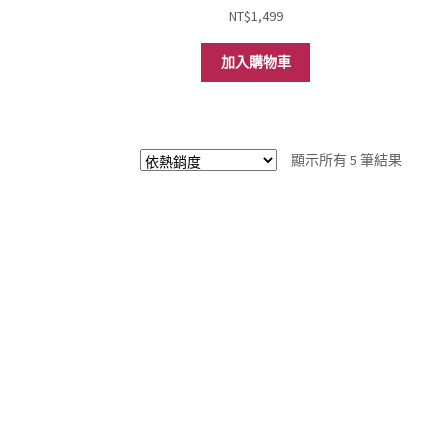
NT$
1,499
加入購物車
依
顯示所有 5 筆結果
熱
銷
度
排
序