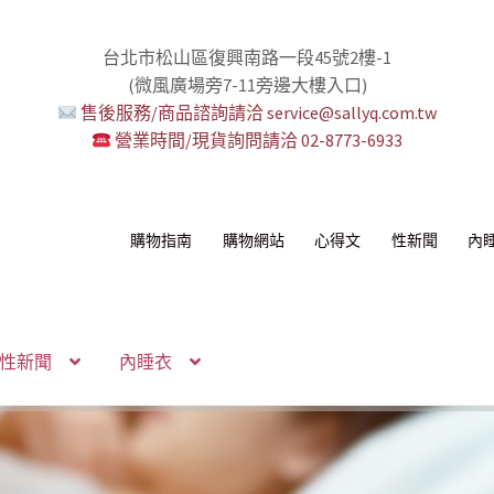
台北市松山區復興南路一段45號2樓-1
(微風廣場旁7-11旁邊大樓入口)
售後服務/商品諮詢請洽 service@sallyq.com.tw
營業時間/現貨詢問請洽 02-8773-6933
購物指南
購物網站
心得文
性新聞
內
性新聞
內睡衣
感！
我！
!
！
環+短鏈
組
你要一起嗎？
無冷場！
活提案者
控想壞壞！
多重高潮宇宙！
性感的私密區域
己了！
納包
化語音服務