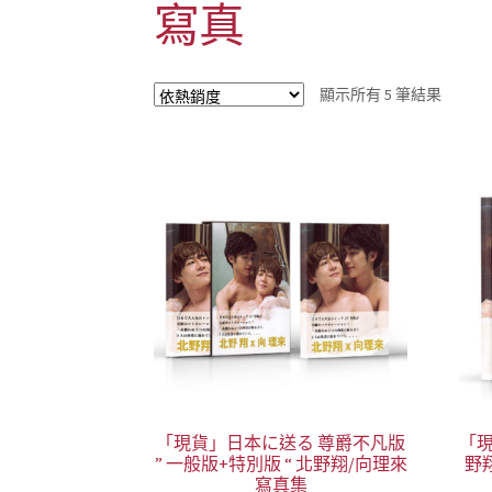
寫真
依
顯示所有 5 筆結果
熱
銷
度
排
序
「現貨」日本に送る 尊爵不凡版
「現
” 一般版+特別版 “ 北野翔/向理來
野
寫真集