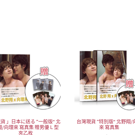
貨 」日本に送る ”一般版“ 北
台灣現貨 ”特別版“ 北野翔/
翔/向理來 寫真集 贈男優Ｌ型
來 寫真集
夾乙枚