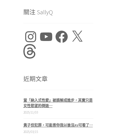
關注 SallyQ
Instagram
YouTube
Facebook
X
Threads
近期文章
當「納入式性愛」被誤解成進步，其實只是
女性慾望的倒退⋯
2025/11/03
黃子佼犯罪，可能害你我以後沒AV可看了⋯
2025/03/15