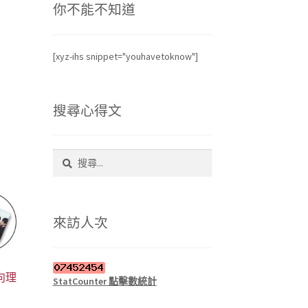
你不能不知道
[xyz-ihs snippet="youhavetoknow"]
搜尋心得文
搜
尋
關
鍵
字:
來訪人次
向理
StatCounter 點擊數統計