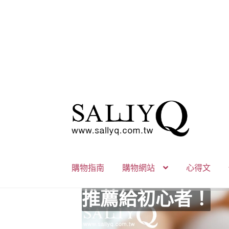
跳
跳
至
至
導
主
覽
要
列
內
購物指南
購物網站
心得文
容
推薦給初心者！
用藥三分毒！
絕對拘束、絕對快
野外調教專區請點
零卡分期小額支付
高潮小哥哥！
免下車也可以購物
時尚真皮Ｋ金手腳
K金綺娜情趣時尚
嘗試輕柔的SM，
Bess2 買1送4毫
免洗潤滑 快適生
小兔乳夾 遠端遙
雙悅彎 建立你的
蜜穴攪拌棒 瞄準
男人，也該犒賞自
門市消費送時尚收
出貨調整公告
人氣男優情慾寫真
SallyQ老師客製