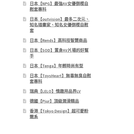
日本【NPG】最強AV女優倒模自
慰套專科
日本【outvision】最多二次元、
知名插畫家、知名女優倒模自慰
套
日本【Rends】高科技智慧商品
日本【SOD】置身AV片場的好幫
手
日本【Tenga】年輕時尚有型
日本【ToysHeart】無毒無臭自慰
套專科
瑞典【LELO】情趣用品界LV
德國【Pjur】頂級潤滑精品
香港【Tokyo Design】超可愛粉
嫩系