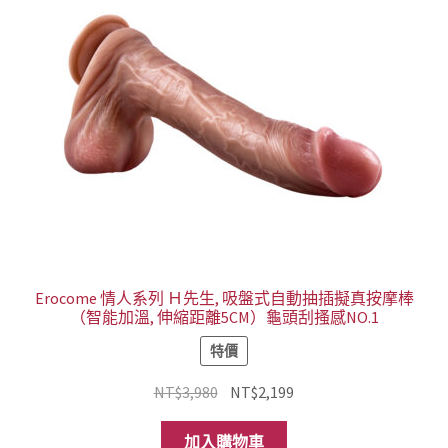
式。
可
在
產
品
頁
面
選
擇
選
項
Erocome 情人系列 Ｈ先生, 吸盤式自動抽插擬真按摩棒
（智能加溫, 伸縮距離5CM）龜頭刮搔感NO.1
特價
原
目
NT$
3,980
NT$
2,199
始
前
價
價
加入購物車