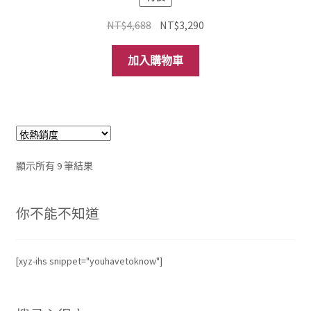
原
目
NT$
4,688
NT$
3,290
始
前
價
價
加入購物車
格：
格：
NT$4,688。
NT$3,290。
依
顯示所有 9 筆結果
熱
銷
你不能不知道
度
排
序
[xyz-ihs snippet="youhavetoknow"]