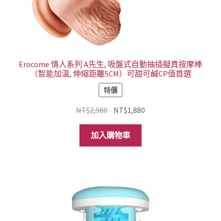
Erocome 情人系列 A先生, 吸盤式自動抽插擬真按摩棒
（智能加溫, 伸縮距離5CM）可甜可鹹CP值首選
特價
原
目
NT$
2,980
NT$
1,880
始
前
價
價
加入購物車
格：
格：
NT$2,980。
NT$1,880。