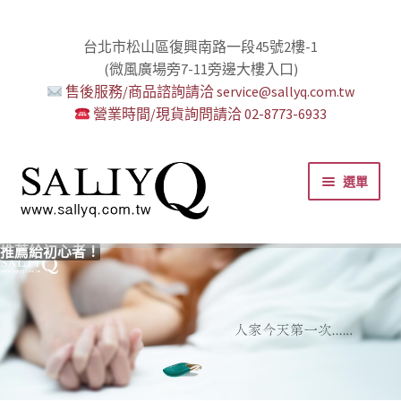
台北市松山區復興南路一段45號2樓-1
(微風廣場旁7-11旁邊大樓入口)
售後服務/商品諮詢請洽 service@sallyq.com.tw
營業時間/現貨詢問請洽 02-8773-6933
跳
跳
選單
至
至
導
主
覽
要
推薦給初心者！
用藥三分毒！
絕對拘束、絕對快感！
野外調教專區請點我！
零卡分期小額支付!
高潮小哥哥！
免下車也可以購物！
時尚真皮Ｋ金手腳環+短鏈
K金綺娜情趣時尚組
嘗試輕柔的SM，你要一起嗎？
Bess2 買1送4毫無冷場！
免洗潤滑 快適生活提案者
小兔乳夾 遠端遙控想壞壞！
雙悅彎 建立你的多重高潮宇宙！
蜜穴攪拌棒 瞄準性感的私密區域
男人，也該犒賞自己了！
門市消費送時尚收納包
出貨調整公告
人氣男優情慾寫真
SallyQ老師客製化語音服務
列
內
容