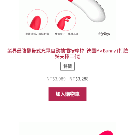
業界最強攜帶式充電自動抽插按摩棒! 德國My Bunny (打臉
姊夫棒二代)
特價
原
目
NT$
3,989
NT$
3,288
始
前
價
價
加入購物車
格：
格：
NT$3,989。
NT$3,288。