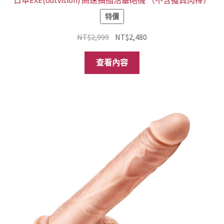
特價
原
目
NT$
2,999
NT$
2,480
始
前
價
價
查看內容
格：
格：
NT$2,999。
NT$2,480。