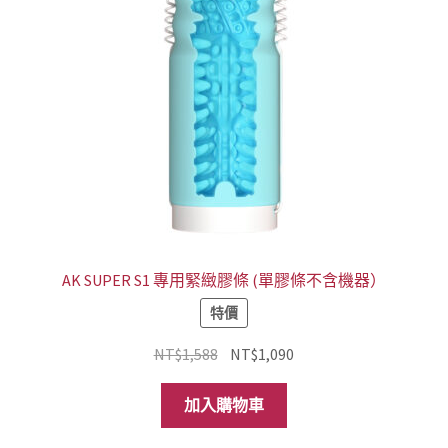
AK SUPER S1 專用緊緻膠條 (單膠條不含機器）
特價
原
目
NT$
1,588
NT$
1,090
始
前
價
價
加入購物車
格：
格：