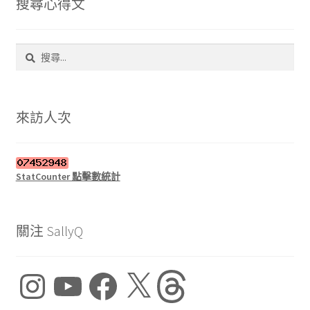
搜尋心得文
搜
尋
關
鍵
字:
來訪人次
StatCounter 點擊數統計
關注 SallyQ
Instagram
YouTube
Facebook
X
Threads