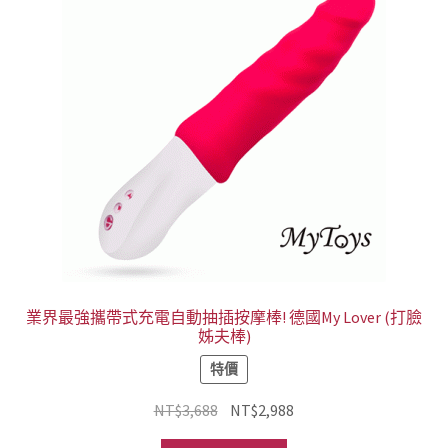
業界最強攜帶式充電自動抽插按摩棒! 德國My Lover (打臉
姊夫棒)
特價
原
目
NT$
3,688
NT$
2,988
始
前