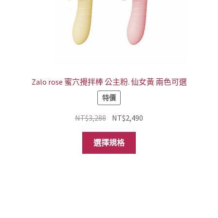
Zalo rose 蜜穴攪拌棒 公主粉. 仙女黃 兩色可選
特價
原
目
NT$
3,288
NT$
2,490
始
前
此
價
價
選擇規格
產
格：
格：
品
NT$3,288。
NT$2,490。
有
多
種
款