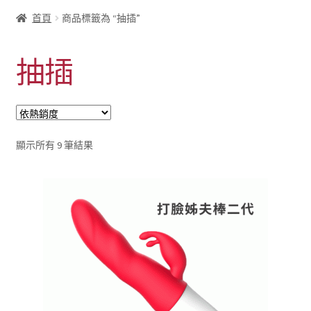
首頁
商品標籤為 “抽插”
抽插
依
顯示所有 9 筆結果
熱
銷
度
排
序