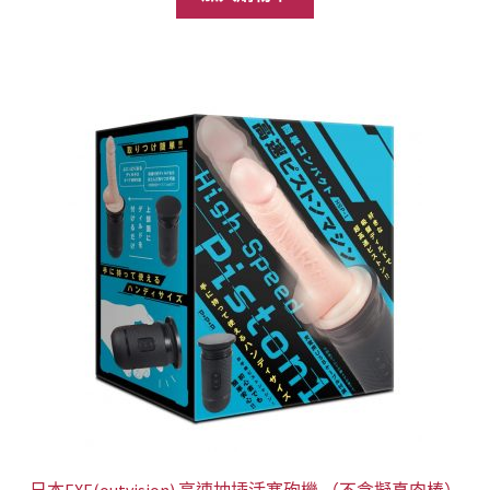
格：
格：
NT$3,980。
NT$2,199。
日本EXE(outvision) 高速抽插活塞砲機 （不含擬真肉棒）