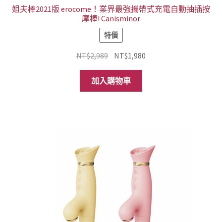
姐夫棒2021版 erocome！業界最強攜帶式充電自動抽插按
摩棒! Canisminor
特價
原
目
NT$
2,989
NT$
1,980
始
前
價
價
加入購物車
格：
格：
NT$2,989。
NT$1,980。