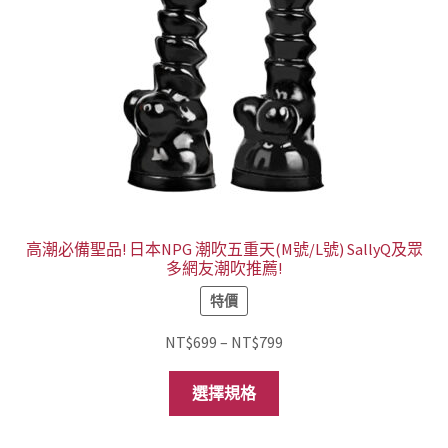
高潮必備聖品! 日本NPG 潮吹五重天(M號/L號) SallyQ及眾
多網友潮吹推薦!
特價
價
NT$
699
–
NT$
799
格
此
範
選擇規格
產
圍：
品
NT$699