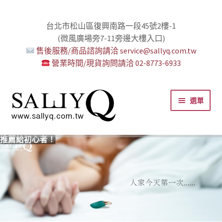
台北市松山區復興南路一段45號2樓-1
(微風廣場旁7-11旁邊大樓入口)
售後服務/商品諮詢請洽 service@sallyq.com.tw
營業時間/現貨詢問請洽 02-8773-6933
跳
跳
選單
至
至
導
主
覽
要
推薦給初心者！
用藥三分毒！
絕對拘束、絕對快感！
野外調教專區請點我！
零卡分期小額支付!
高潮小哥哥！
免下車也可以購物！
時尚真皮Ｋ金手腳環+短鏈
K金綺娜情趣時尚組
嘗試輕柔的SM，你要一起嗎？
Bess2 買1送4毫無冷場！
免洗潤滑 快適生活提案者
小兔乳夾 遠端遙控想壞壞！
雙悅彎 建立你的多重高潮宇宙！
蜜穴攪拌棒 瞄準性感的私密區域
男人，也該犒賞自己了！
門市消費送時尚收納包
出貨調整公告
人氣男優情慾寫真
SallyQ老師客製化語音服務
列
內
容