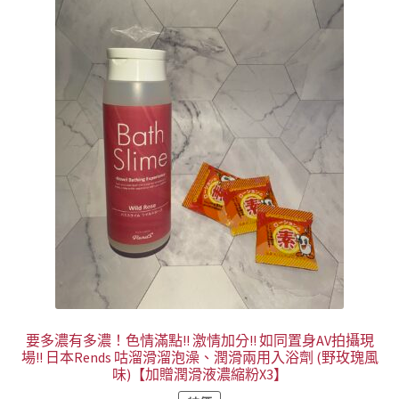
可
在
產
品
頁
面
選
擇
選
項
要多濃有多濃！色情滿點!! 激情加分!! 如同置身AV拍攝現
場!! 日本Rends 咕溜滑溜泡澡、潤滑兩用入浴劑 (野玫瑰風
味)【加贈潤滑液濃縮粉X3】