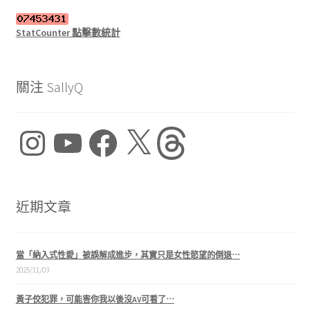
StatCounter 點擊數統計
關注 SallyQ
Instagram
YouTube
Facebook
X
Threads
近期文章
當「納入式性愛」被誤解成進步，其實只是女性慾望的倒退⋯
2025/11/03
黃子佼犯罪，可能害你我以後沒AV可看了⋯