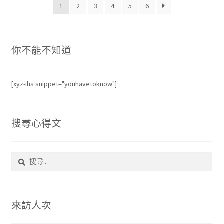
1
2
3
4
5
6
度
排
序
你不能不知道
[xyz-ihs snippet="youhavetoknow"]
搜尋心得文
搜
尋
關
鍵
字:
來訪人次