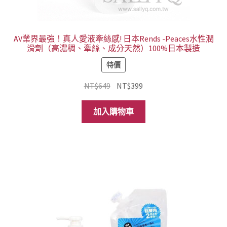
擇
選
項
AV業界最強！真人愛液牽絲感! 日本Rends -Peaces水性潤
滑劑（高濃稠、牽絲、成分天然）100%日本製造
特價
原
目
NT$
649
NT$
399
始
前
價
價
加入購物車
格：
格：
NT$649。
NT$399。