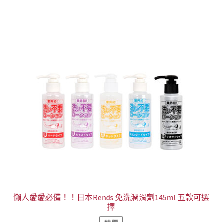
有
到
多
NT$799
種
款
式。
可
在
產
品
頁
面
選
擇
選
項
懶人愛愛必備！！日本Rends 免洗潤滑劑145ml 五款可選
擇