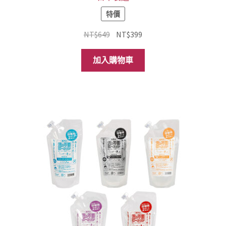
特價
原
目
NT$
649
NT$
399
始
前
價
價
加入購物車
格：
格：
NT$649。
NT$399。