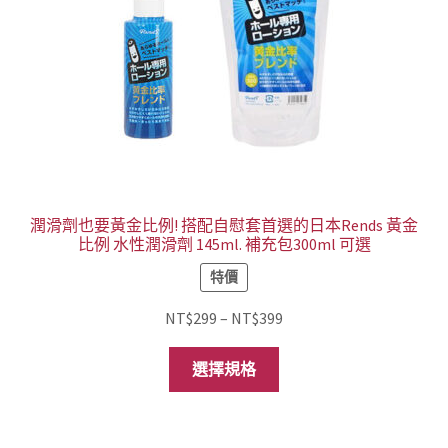
潤滑劑也要黃金比例! 搭配自慰套首選的日本Rends 黃金
比例 水性潤滑劑 145ml. 補充包300ml 可選
特價
價
NT$
299
–
NT$
399
格
此
範
選擇規格
產
圍：
品
NT$299
有
到