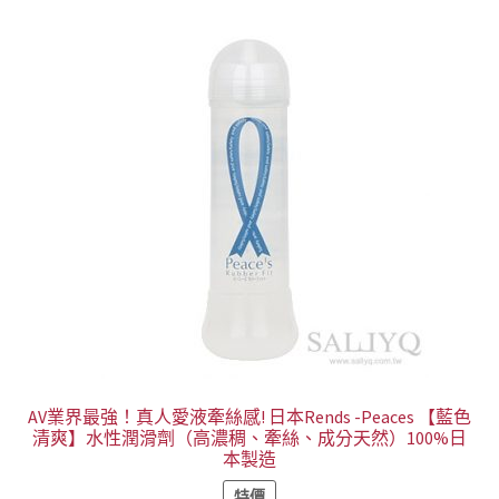
多
NT$399
種
款
式。
可
在
產
品
頁
面
選
擇
選
項
AV業界最強！真人愛液牽絲感! 日本Rends -Peaces 【藍色
清爽】水性潤滑劑（高濃稠、牽絲、成分天然）100%日
本製造
特價