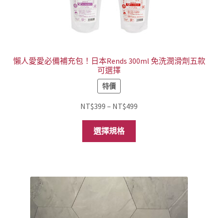
懶人愛愛必備補充包！日本Rends 300ml 免洗潤滑劑五款
可選擇
特價
價
NT$
399
–
NT$
499
格
此
範
選擇規格
產
圍：
品
NT$399
有
到
多
NT$499
種
款
式。