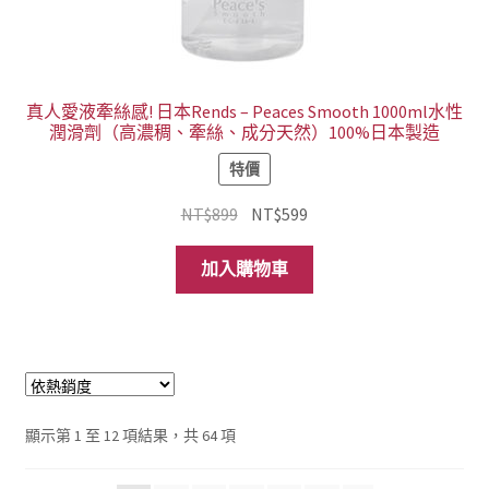
真人愛液牽絲感! 日本Rends – Peaces Smooth 1000ml水性
潤滑劑（高濃稠、牽絲、成分天然）100%日本製造
特價
原
目
NT$
899
NT$
599
始
前
價
價
加入購物車
格：
格：
NT$899。
NT$599。
依
顯示第 1 至 12 項結果，共 64 項
熱
銷