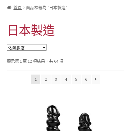
首頁
商品標籤為 “日本製造”
日本製造
依
顯示第 1 至 12 項結果，共 64 項
熱
銷
1
2
3
4
5
6
度
排
序