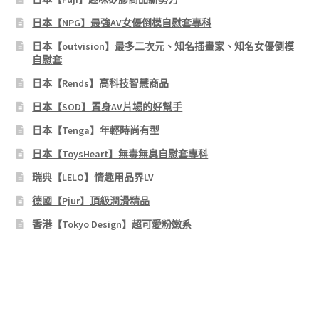
日本【NPG】最強AV女優倒模自慰套專科
日本【outvision】最多二次元、知名插畫家、知名女優倒模
自慰套
日本【Rends】高科技智慧商品
日本【SOD】置身AV片場的好幫手
日本【Tenga】年輕時尚有型
日本【ToysHeart】無毒無臭自慰套專科
瑞典【LELO】情趣用品界LV
德國【Pjur】頂級潤滑精品
香港【Tokyo Design】超可愛粉嫩系