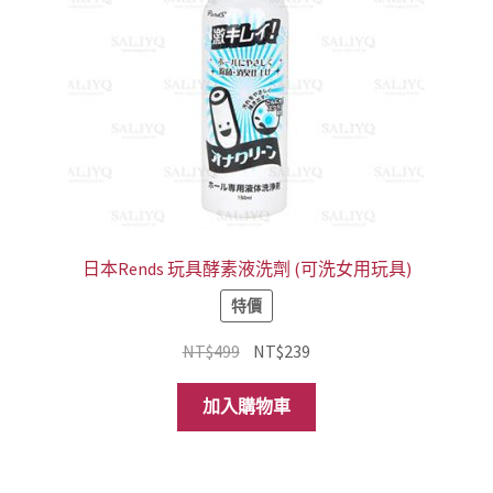
日本Rends 玩具酵素液洗劑 (可洗女用玩具)
特價
原
目
NT$
499
NT$
239
始
前
價
價
加入購物車
格：
格：
NT$499。
NT$239。