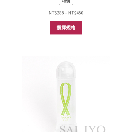
特價
價
NT$
288
–
NT$
450
格
此
範
選擇規格
產
圍：
品
NT$288
有
到
多
NT$450
種
款
式。
可
在
產
品
頁
面
選