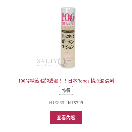
100發精液般的濃濁！！日本Rends 精液潤滑劑
特價
原
目
NT$
869
NT$
399
始
前
價
價
查看內容
格：
格：
NT$869。
NT$399。