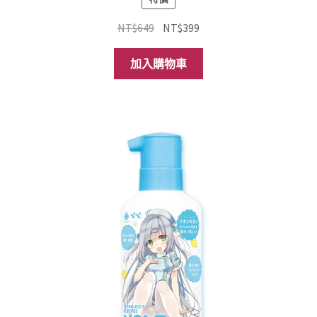
原
目
NT$
649
NT$
399
始
前
價
價
加入購物車
格：
格：
NT$649。
NT$399。