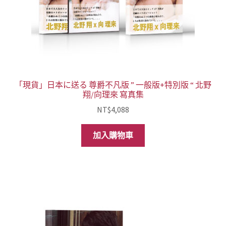
「現貨」日本に送る 尊爵不凡版 ” 一般版+特別版 “ 北野
翔/向理來 寫真集
NT$
4,088
加入購物車