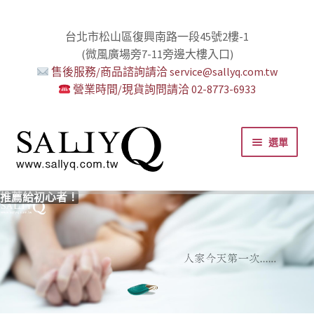
台北市松山區復興南路一段45號2樓-1
(微風廣場旁7-11旁邊大樓入口)
售後服務/商品諮詢請洽 service@sallyq.com.tw
營業時間/現貨詢問請洽 02-8773-6933
跳
跳
選單
至
至
導
主
覽
要
推薦給初心者！
用藥三分毒！
絕對拘束、絕對快感！
野外調教專區請點我！
零卡分期小額支付!
高潮小哥哥！
免下車也可以購物！
時尚真皮Ｋ金手腳環+短鏈
K金綺娜情趣時尚組
嘗試輕柔的SM，你要一起嗎？
Bess2 買1送4毫無冷場！
免洗潤滑 快適生活提案者
小兔乳夾 遠端遙控想壞壞！
雙悅彎 建立你的多重高潮宇宙！
蜜穴攪拌棒 瞄準性感的私密區域
男人，也該犒賞自己了！
門市消費送時尚收納包
出貨調整公告
人氣男優情慾寫真
SallyQ老師客製化語音服務
列
內
容