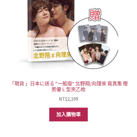
「現貨 」日本に送る ”一般版“ 北野翔/向理來 寫真集 贈
男優Ｌ型夾乙枚
NT$
2,199
加入購物車