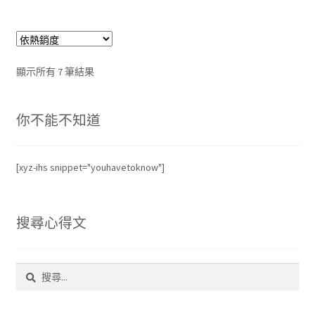
依
顯示所有 7 筆結果
熱
銷
你不能不知道
度
排
序
[xyz-ihs snippet="youhavetoknow"]
搜尋心得文
搜
尋
關