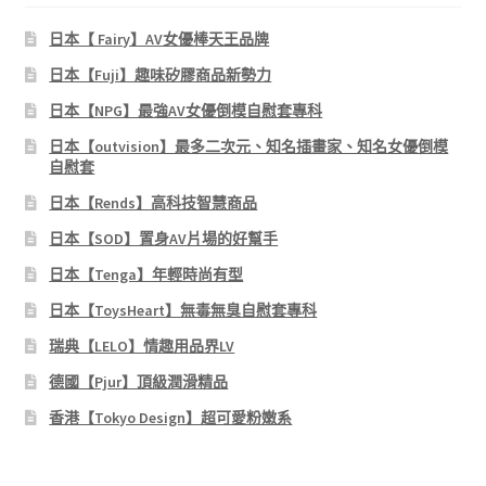
日本【 Fairy】AV女優棒天王品牌
日本【Fuji】趣味矽膠商品新勢力
日本【NPG】最強AV女優倒模自慰套專科
日本【outvision】最多二次元、知名插畫家、知名女優倒模
自慰套
日本【Rends】高科技智慧商品
日本【SOD】置身AV片場的好幫手
日本【Tenga】年輕時尚有型
日本【ToysHeart】無毒無臭自慰套專科
瑞典【LELO】情趣用品界LV
德國【Pjur】頂級潤滑精品
香港【Tokyo Design】超可愛粉嫩系