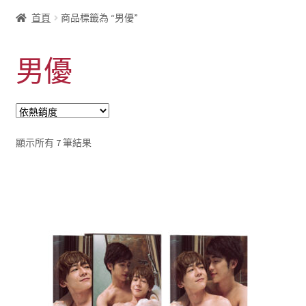
首頁
商品標籤為 “男優”
男優
依
顯示所有 7 筆結果
熱
銷
度
排
序