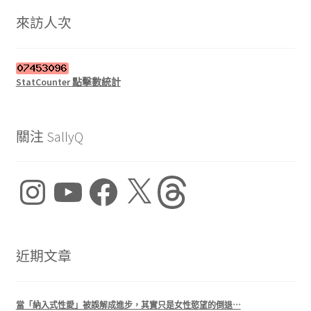
鍵
字:
來訪人次
StatCounter 點擊數統計
關注 SallyQ
Instagram
YouTube
Facebook
X
Threads
近期文章
當「納入式性愛」被誤解成進步，其實只是女性慾望的倒退⋯