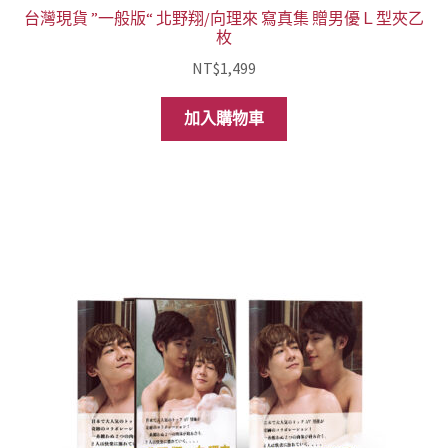
台灣現貨 ”一般版“ 北野翔/向理來 寫真集 贈男優Ｌ型夾乙
枚
NT$
1,499
加入購物車