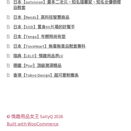
日本【outvision】最多二次元、知名插畫家、知名女優倒模
自慰套
日本【Rends】高科技智慧商品
日本【SOD】置身AV片場的好幫手
日本【Tenga】年輕時尚有型
日本【ToysHeart】無毒無臭自慰套專科
瑞典【LELO】情趣用品界LV
德國【Pjur】頂級潤滑精品
香港【Tokyo Design】超可愛粉嫩系
© 情趣用品女王 SallyQ 2026
Built with WooCommerce
.