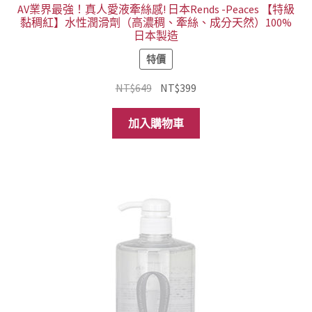
AV業界最強！真人愛液牽絲感! 日本Rends -Peaces 【特級
黏稠紅】水性潤滑劑（高濃稠、牽絲、成分天然）100%
日本製造
特價
原
目
NT$
649
NT$
399
始
前
價
價
加入購物車
格：
格：
NT$649。
NT$399。