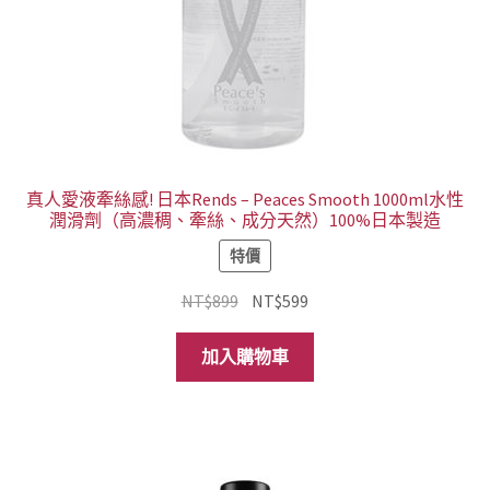
真人愛液牽絲感! 日本Rends – Peaces Smooth 1000ml水性
潤滑劑（高濃稠、牽絲、成分天然）100%日本製造
特價
原
目
NT$
899
NT$
599
始
前
價
價
加入購物車
格：
格：
NT$899。
NT$599。