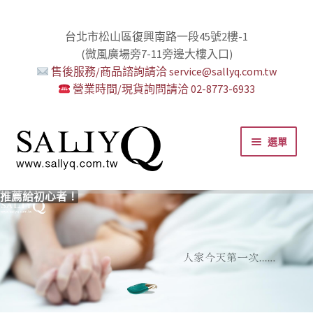
台北市松山區復興南路一段45號2樓-1
(微風廣場旁7-11旁邊大樓入口)
售後服務/商品諮詢請洽 service@sallyq.com.tw
營業時間/現貨詢問請洽 02-8773-6933
跳
跳
選單
至
至
導
主
覽
要
推薦給初心者！
用藥三分毒！
絕對拘束、絕對快感！
野外調教專區請點我！
零卡分期小額支付!
高潮小哥哥！
免下車也可以購物！
時尚真皮Ｋ金手腳環+短鏈
K金綺娜情趣時尚組
嘗試輕柔的SM，你要一起嗎？
Bess2 買1送4毫無冷場！
免洗潤滑 快適生活提案者
小兔乳夾 遠端遙控想壞壞！
雙悅彎 建立你的多重高潮宇宙！
蜜穴攪拌棒 瞄準性感的私密區域
男人，也該犒賞自己了！
門市消費送時尚收納包
出貨調整公告
人氣男優情慾寫真
SallyQ老師客製化語音服務
列
內
容