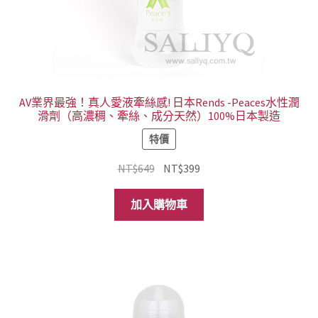
AV業界最強！真人愛液牽絲感! 日本Rends -Peaces水性潤
滑劑（高濃稠、牽絲、成分天然）100%日本製造
特價
原
目
NT$
649
NT$
399
始
前
價
價
加入購物車
格：
格：
NT$649。
NT$399。