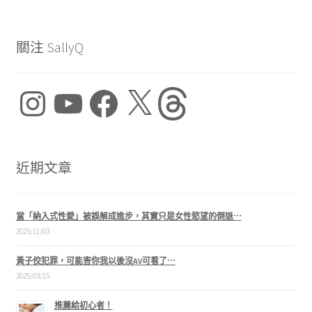
關注 SallyQ
Instagram
YouTube
Facebook
X
Threads
近期文章
當「納入式性愛」被誤解成進步，其實只是女性慾望的倒退⋯
2025/11/03
黃子佼犯罪，可能害你我以後沒AV可看了⋯
2025/03/15
推薦給初心者！