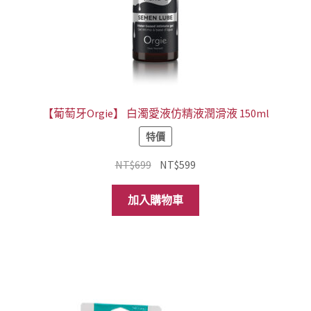
【葡萄牙Orgie】 白濁愛液仿精液潤滑液 150ml
特價
原
目
NT$
699
NT$
599
始
前
價
價
加入購物車
格：
格：
NT$699。
NT$599。