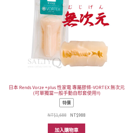
日本 Rends Vorze +plus 性家電 專屬膠條-VORTEX 無次元
(可單獨當一般手動自慰套使用!!)
特價
原
目
NT$
1,688
NT$
988
始
前
價
價
加入購物車