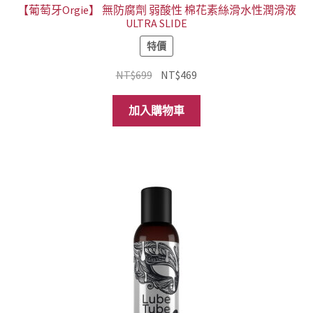
【葡萄牙Orgie】 無防腐劑 弱酸性 棉花素絲滑水性潤滑液
ULTRA SLIDE
特價
原
目
NT$
699
NT$
469
始
前
價
價
加入購物車
格：
格：
NT$699。
NT$469。