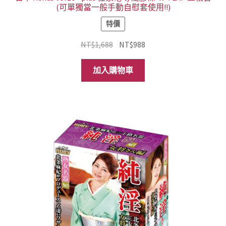
(可單獨當一般手動自慰套使用!!)
特價
原
目
NT$
1,688
NT$
988
始
前
價
價
加入購物車
格：
格：
NT$1,688。
NT$988。