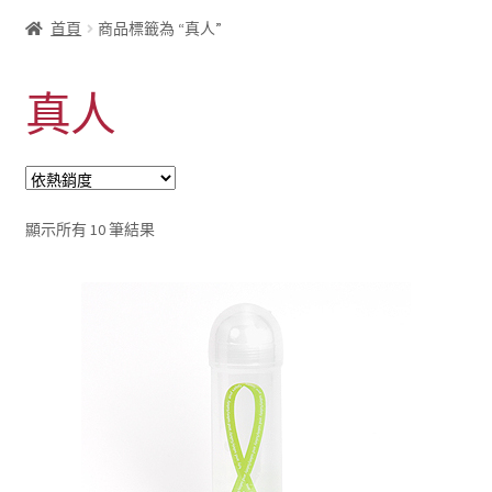
首頁
商品標籤為 “真人”
真人
依
顯示所有 10 筆結果
熱
銷
度
排
序