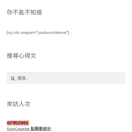
銷
你不能不知道
度
排
序
[xyz-ihs snippet="youhavetoknow"]
搜尋心得文
搜
尋
關
鍵
字:
來訪人次
StatCounter 點擊數統計