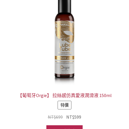
【葡萄牙Orgie】 拉絲感仿真愛液潤滑液 150ml
特價
原
目
NT$
699
NT$
599
始
前