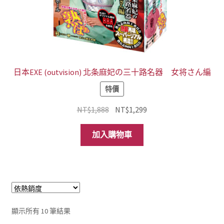
日本EXE (outvision) 北条麻妃の三十路名器 女将さん編
特價
原
目
NT$
1,888
NT$
1,299
始
前
價
價
加入購物車
格：
格：
NT$1,888。
NT$1,299。
依
顯示所有 10 筆結果
熱