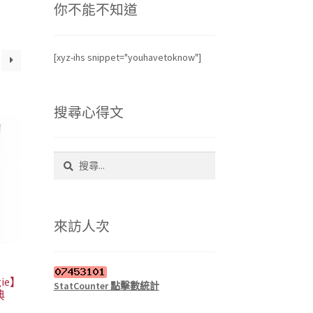
你不能不知道
[xyz-ihs snippet="youhavetoknow"]
搜尋心得文
搜
尋
關
鍵
字:
來訪人次
ie】
StatCounter 點擊數統計
典