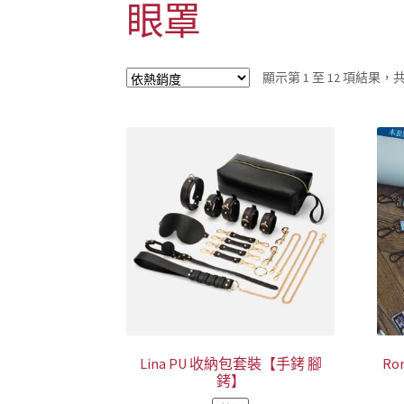
眼罩
顯示第 1 至 12 項結果，共 
Lina PU 收納包套裝【手銬 腳
R
銬】