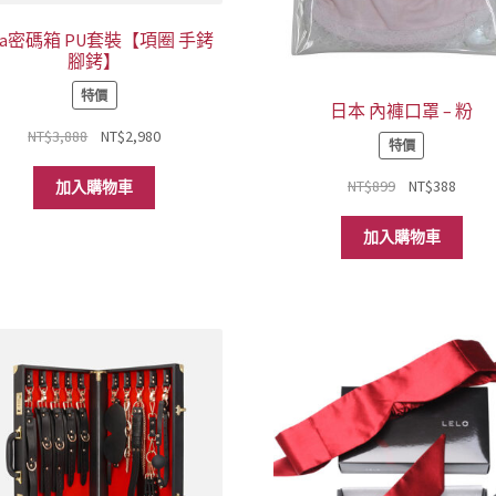
ina密碼箱 PU套裝【項圈 手銬
腳銬】
特價
日本 內褲口罩 – 粉
原
目
NT$
3,888
NT$
2,980
特價
始
前
價
價
原
目
NT$
899
NT$
388
加入購物車
格：
格：
始
前
NT$3,888。
NT$2,980。
價
價
加入購物車
格：
格：
NT$899。
NT$3