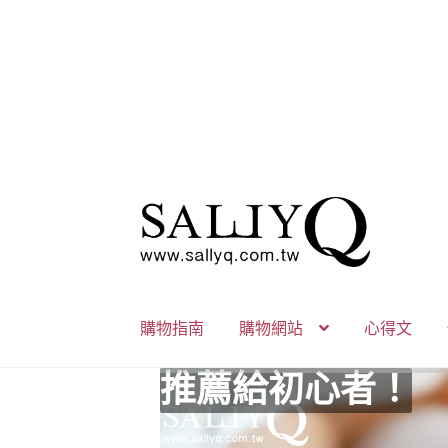
跳
跳
至
至
導
主
覽
要
列
內
購物指南
購物網站
心得文
容
推薦給初心者！
用藥三分毒！
絕對拘束、絕對快
野外調教專區請點
零卡分期小額支付
高潮小哥哥！
免下車也可以購物
時尚真皮Ｋ金手腳
K金綺娜情趣時尚
嘗試輕柔的SM，
Bess2 買1送4毫
免洗潤滑 快適生
小兔乳夾 遠端遙
雙悅彎 建立你的
蜜穴攪拌棒 瞄準
男人，也該犒賞自
門市消費送時尚收
出貨調整公告
人氣男優情慾寫真
SallyQ老師客製