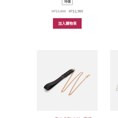
特價
原
目
NT$
3,888
NT$
2,980
始
前
價
價
加入購物車
格：
格：
NT$3,888。
NT$2,980。