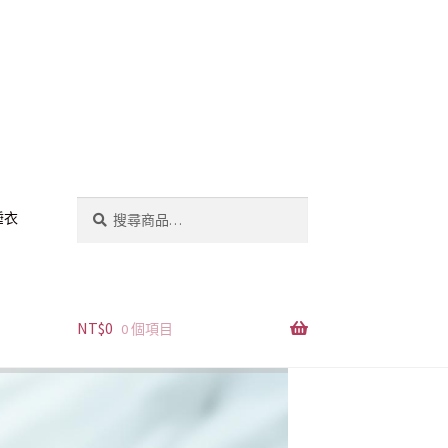
搜
搜
睡衣
尋
尋
關
鍵
字:
NT$
0
0 個項目