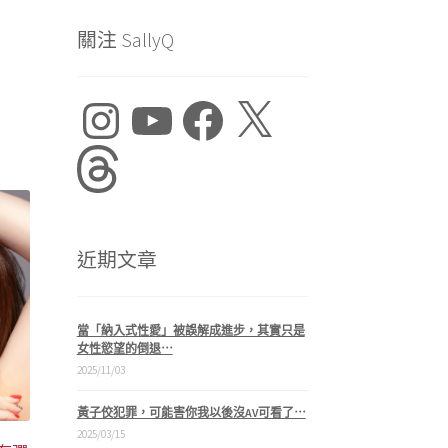
關注 SallyQ
Instagram
YouTube
Facebook
X
8
Threads
0
近期文章
當「納入式性愛」被誤解成進步，其實只是
女性慾望的倒退⋯
2025/11/03
黃子佼犯罪，可能害你我以後沒AV可看了⋯
2025/03/15