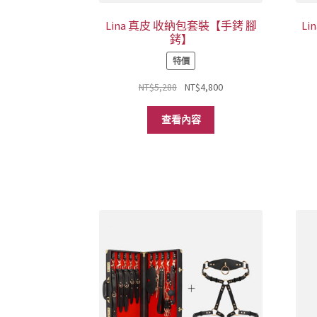
Lina 真皮 收納包套裝【手銬 腳
L
銬】
特價
原
目
NT$
5,288
NT$
4,800
始
前
價
價
查看內容
格：
格：
NT$5,288。
NT$4,800。