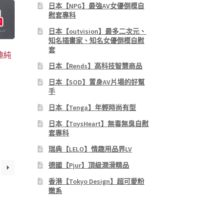
日本【NPG】最強AV女優倒模自
慰套專科
日本【outvision】最多二次元、
知名插畫家、知名女優倒模自慰
套
趣純
日本【Rends】高科技智慧商品
日本【SOD】置身AV片場的好幫
手
日本【Tenga】年輕時尚有型
日本【ToysHeart】無毒無臭自慰
：
套專科
1,988。
瑞典【LELO】情趣用品界LV
德國【Pjur】頂級潤滑精品
香港【Tokyo Design】超可愛粉
嫩系