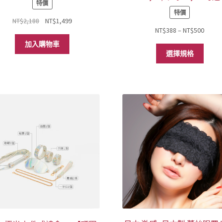
特價
特價
原
目
NT$
2,188
NT$
1,499
價
NT$
388
–
NT$
500
始
前
格
價
價
加入購物車
此
範
格：
格：
選擇規格
產
圍：
NT$2,188。
NT$1,499。
品
NT$38
有
到
多
NT$50
種
款
式。
可
在
產
品
頁
面
選
擇