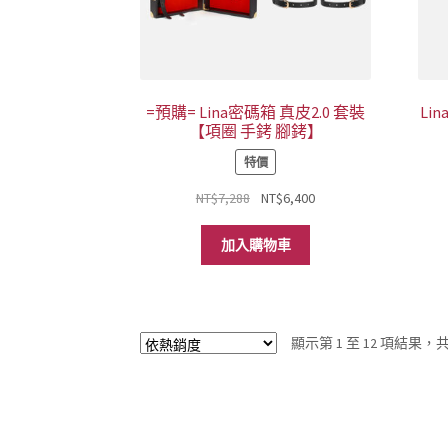
=預購= Lina密碼箱 真皮2.0 套裝
Li
【項圈 手銬 腳銬】
特價
原
目
NT$
7,288
NT$
6,400
始
前
價
價
加入購物車
格：
格：
NT$7,288。
NT$6,400。
顯示第 1 至 12 項結果，共 