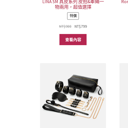
LINA SM 真皮系列 皮拍&牽繩一
R
物兩用，超值選擇
特價
原
目
NT$
988
NT$
799
始
前
價
價
查看內容
格：
格：
NT$988。
NT$799。