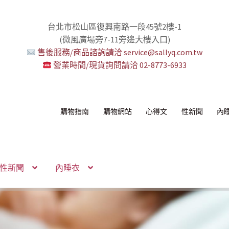
台北市松山區復興南路一段45號2樓-1
(微風廣場旁7-11旁邊大樓入口)
售後服務/商品諮詢請洽 service@sallyq.com.tw
營業時間/現貨詢問請洽 02-8773-6933
購物指南
購物網站
心得文
性新聞
內
性新聞
內睡衣
感！
我！
!
！
環+短鏈
組
你要一起嗎？
無冷場！
活提案者
控想壞壞！
多重高潮宇宙！
性感的私密區域
己了！
納包
化語音服務