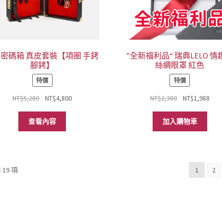
na密碼箱 真皮套裝【項圈 手銬
”全新福利品“ 瑞典LELO 情
腳銬】
絲綢眼罩 紅色
特價
特價
原
目
原
目
NT$
5,280
NT$
4,800
NT$
2,380
NT$
1,988
始
前
始
前
價
價
價
價
查看內容
加入購物車
格：
格：
格：
格
NT$5,280。
NT$4,800。
NT$2,380。
NT$
依
19 項
1
2
熱
銷
度
排