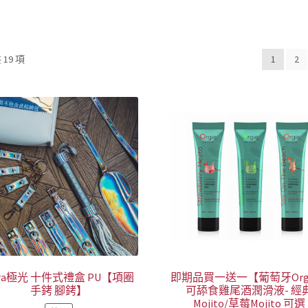
依
19 項
1
2
熱
銷
度
排
序
ora極光 十件式禮盒 PU【項圈
即期品買一送一【葡萄牙Org
手銬 腳銬】
可舔食雞尾酒潤滑液- 經
Mojito/草莓Mojito 可選