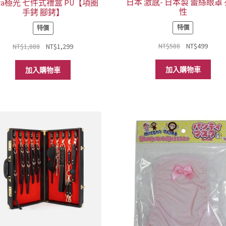
選
日本 激感- 日本製 蕾絲眼罩
ora極光 七件式禮盒 PU【項圈
性
手銬 腳銬】
項
特價
特價
原
目
原
目
NT$
588
NT$
499
NT$
1,888
NT$
1,299
始
前
始
前
價
價
價
價
加入購物車
加入購物車
格：
格：
格：
格：
NT$588。
NT$4
NT$1,888。
NT$1,299。