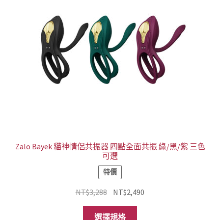
式。
可
在
產
品
頁
面
選
擇
選
項
Zalo Bayek 貓神情侶共振器 四點全面共振 綠/黑/紫 三色
可選
特價
原
目
NT$
3,288
NT$
2,490
始
前
此
價
價
選擇規格