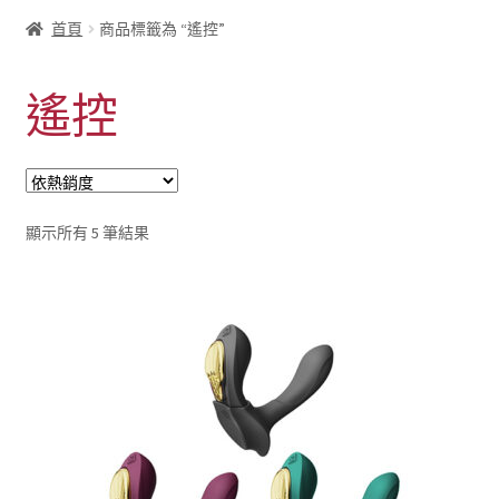
首頁
商品標籤為 “遙控”
遙控
依
顯示所有 5 筆結果
熱
銷
度
排
序