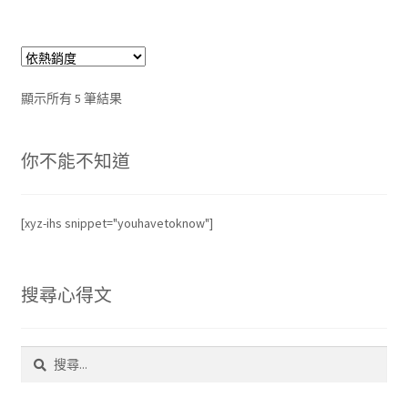
NT$2,888。
NT$2,290。
依
顯示所有 5 筆結果
熱
銷
你不能不知道
度
排
序
[xyz-ihs snippet="youhavetoknow"]
搜尋心得文
搜
尋
關