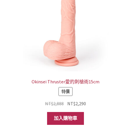
Okinsei Thruster愛的刺槍術15cm
特價
原
目
NT$
2,888
NT$
2,290
始
前
價
價
加入購物車
格：
格：