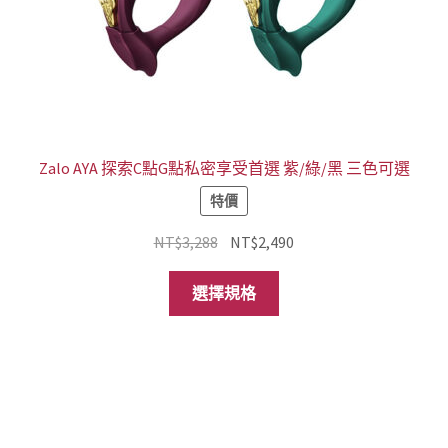
Zalo AYA 探索C點G點私密享受首選 紫/綠/黑 三色可選
特價
原
目
NT$
3,288
NT$
2,490
始
前
此
價
價
選擇規格
產
格：
格：
品
NT$3,288。
NT$2,490。
有
多
種
款