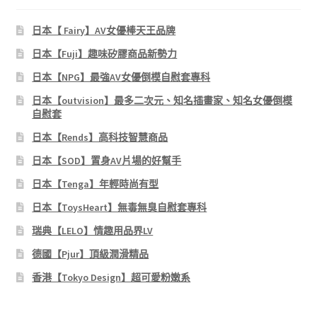
日本【 Fairy】AV女優棒天王品牌
日本【Fuji】趣味矽膠商品新勢力
日本【NPG】最強AV女優倒模自慰套專科
日本【outvision】最多二次元、知名插畫家、知名女優倒模
自慰套
日本【Rends】高科技智慧商品
日本【SOD】置身AV片場的好幫手
日本【Tenga】年輕時尚有型
日本【ToysHeart】無毒無臭自慰套專科
瑞典【LELO】情趣用品界LV
德國【Pjur】頂級潤滑精品
香港【Tokyo Design】超可愛粉嫩系