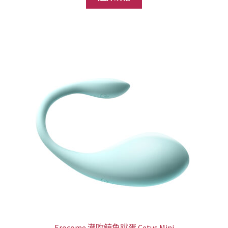
產
格：
格：
品
NT$3,288。
NT$2,490。
有
多
種
款
式。
可
在
產
品
頁
面
選
擇
選
項
Erocome 潮吹鯨魚跳蛋 Cetus Mini