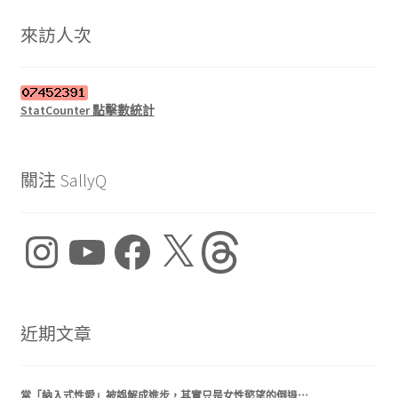
鍵
字:
來訪人次
StatCounter 點擊數統計
關注 SallyQ
Instagram
YouTube
Facebook
X
Threads
近期文章
當「納入式性愛」被誤解成進步，其實只是女性慾望的倒退⋯