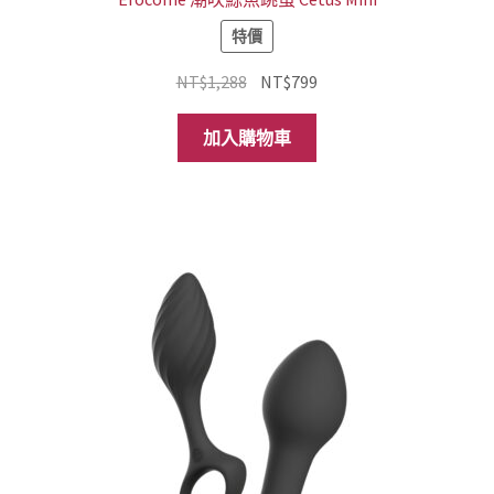
特價
原
目
NT$
1,288
NT$
799
始
前
價
價
加入購物車
格：
格：
NT$1,288。
NT$799。