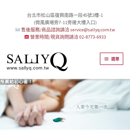
台北市松山區復興南路一段45號2樓-1
(微風廣場旁7-11旁邊大樓入口)
售後服務/商品諮詢請洽 service@sallyq.com.tw
營業時間/現貨詢問請洽 02-8773-6933
跳
跳
選單
至
至
導
主
覽
要
推薦給初心者！
用藥三分毒！
絕對拘束、絕對快感！
野外調教專區請點我！
零卡分期小額支付!
高潮小哥哥！
免下車也可以購物！
時尚真皮Ｋ金手腳環+短鏈
K金綺娜情趣時尚組
嘗試輕柔的SM，你要一起嗎？
Bess2 買1送4毫無冷場！
免洗潤滑 快適生活提案者
小兔乳夾 遠端遙控想壞壞！
雙悅彎 建立你的多重高潮宇宙！
蜜穴攪拌棒 瞄準性感的私密區域
男人，也該犒賞自己了！
門市消費送時尚收納包
出貨調整公告
人氣男優情慾寫真
SallyQ老師客製化語音服務
列
內
容