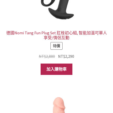
德國Nomi Tang Fun Plug Set 肛栓初心組, 智能加溫可單人
享受/情侶互動
特價
原
目
NT$
2,880
NT$
2,290
始
前
價
價
加入購物車
格：
格：
NT$2,880。
NT$2,290。