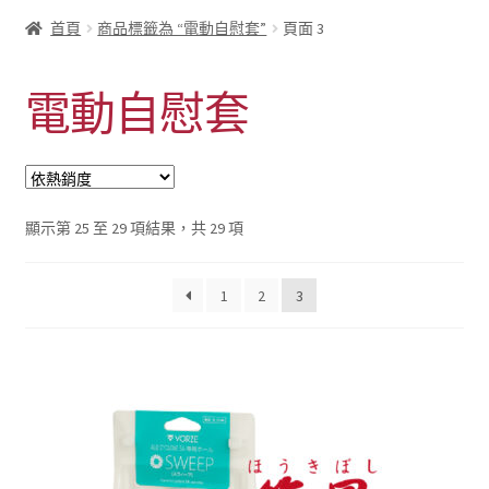
首頁
商品標籤為 “電動自慰套”
頁面 3
電動自慰套
依
顯示第 25 至 29 項結果，共 29 項
熱
銷
1
2
3
度
排
序