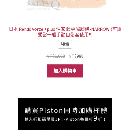
日本 Rends Vorze +plus 性家電 專屬膠條-NARROW (可單
獨當一般手動自慰套使用!!)
特價
原
目
NT$
1,688
NT$
988
始
前
價
價
加入購物車
格：
格：
NT$1,688。
NT$988。