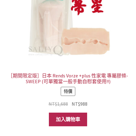
［期間限定版］日本 Rends Vorze +plus 性家電 專屬膠條-
SWEEP (可單獨當一般手動自慰套使用!!)
特價
原
目
NT$
1,688
NT$
988
始
前
價
價
加入購物車
格：
格：
NT$1,688。
NT$988。