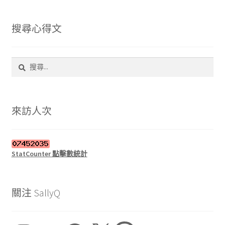
搜尋心得文
搜
尋
關
鍵
字:
來訪人次
StatCounter 點擊數統計
關注 SallyQ
Instagram
YouTube
Facebook
X
Threads