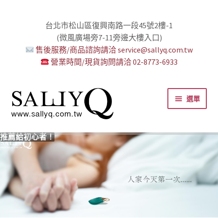
台北市松山區復興南路一段45號2樓-1
(微風廣場旁7-11旁邊大樓入口)
售後服務/商品諮詢請洽 service@sallyq.com.tw
營業時間/現貨詢問請洽 02-8773-6933
跳
跳
選單
至
至
導
主
覽
要
推薦給初心者！
用藥三分毒！
絕對拘束、絕對快感！
野外調教專區請點我！
零卡分期小額支付!
高潮小哥哥！
免下車也可以購物！
時尚真皮Ｋ金手腳環+短鏈
K金綺娜情趣時尚組
嘗試輕柔的SM，你要一起嗎？
Bess2 買1送4毫無冷場！
免洗潤滑 快適生活提案者
小兔乳夾 遠端遙控想壞壞！
雙悅彎 建立你的多重高潮宇宙！
蜜穴攪拌棒 瞄準性感的私密區域
男人，也該犒賞自己了！
門市消費送時尚收納包
出貨調整公告
人氣男優情慾寫真
SallyQ老師客製化語音服務
列
內
容