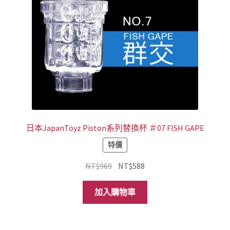
日本JapanToyz Piston系列替換杯 ＃07 FISH GAPE
特價
原
目
NT$
969
NT$
588
始
前
價
價
加入購物車
格：
格：
NT$969。
NT$588。