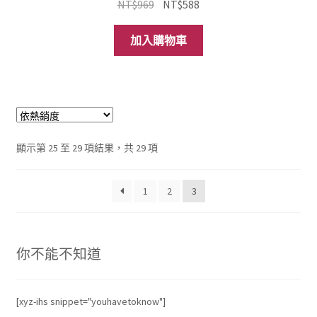
原
目
NT$
969
NT$
588
始
前
價
價
加入購物車
格：
格：
NT$969。
NT$588。
依
顯示第 25 至 29 項結果，共 29 項
熱
銷
1
2
3
度
排
序
你不能不知道
[xyz-ihs snippet="youhavetoknow"]