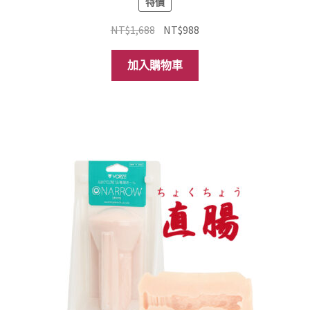
特價
原
目
NT$
1,688
NT$
988
始
前
價
價
加入購物車
格：
格：
NT$1,688。
NT$988。