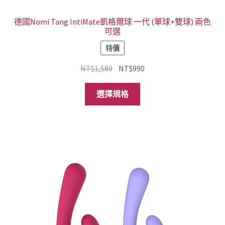
項
德國Nomi Tang IntiMate凱格爾球 一代 (單球+雙球) 兩色
可選
特價
原
目
NT$
1,580
NT$
990
始
前
此
價
價
選擇規格
產
格：
格：
品
NT$1,580。
NT$990。
有
多
種
款
式。
可
在
產