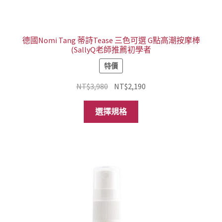
選
項
德國Nomi Tang 蒂詩Tease 三色可選 G點高潮按摩棒
(SallyQ老師推薦初學者
特價
原
目
NT$
3,980
NT$
2,190
始
前
此
價
價
選擇規格
產
格：
格：
品
NT$3,980。
NT$2,190。
有
多
種
款
式。
可
在