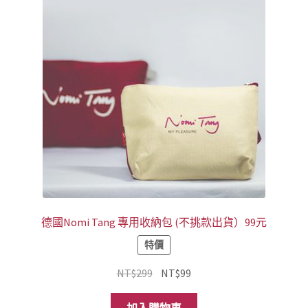
款
式。
可
在
產
品
頁
面
選
擇
選
項
德國Nomi Tang 專用收納包 (不挑款出貨）99元
特價
原
目
NT$
299
NT$
99
始
前
價
價