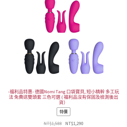
-福利品特惠- 德國Nomi Tang 口袋寶貝, 短小精幹 多工玩
法 免費送雙頭套 三色可選 ( 福利品沒有保固及檢測後出
貨）
特價
原
目
NT$
1,588
NT$
1,290