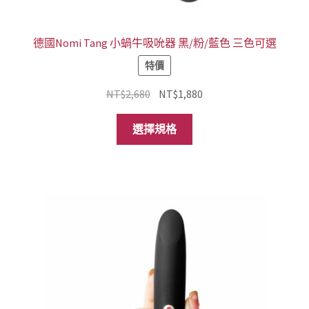
項
德國Nomi Tang 小蝸牛吸吮器 黑/粉/藍色 三色可選
特價
原
目
NT$
2,680
NT$
1,880
始
前
此
價
價
選擇規格
產
格：
格：
品
NT$2,680。
NT$1,880。
有
多
種
款
式。
可
在
產