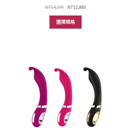
原
目
NT$
4,290
NT$
2,880
始
前
此
價
價
選擇規格
產
格：
格：
品
NT$4,290。
NT$2,880。
有
多
種
款
式。
可
在
產
品
頁
面
選
擇