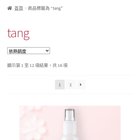
首頁
商品標籤為 “tang”
tang
依
顯示第 1 至 12 項結果，共 16 項
熱
銷
1
2
度
排
序