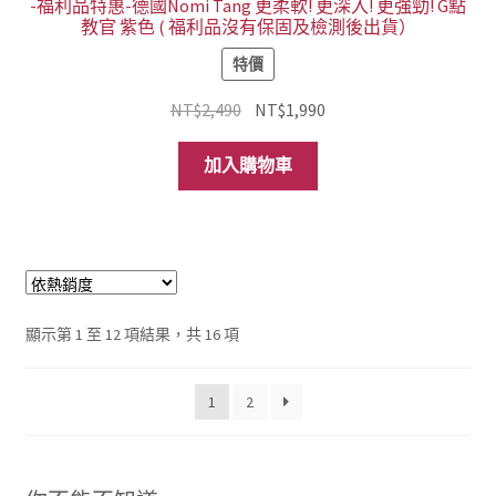
-福利品特惠-德國Nomi Tang 更柔軟! 更深入! 更強勁! G點
教官 紫色 ( 福利品沒有保固及檢測後出貨）
特價
原
目
NT$
2,490
NT$
1,990
始
前
價
價
加入購物車
格：
格：
NT$2,490。
NT$1,990。
依
顯示第 1 至 12 項結果，共 16 項
熱
銷
1
2
度
排
序