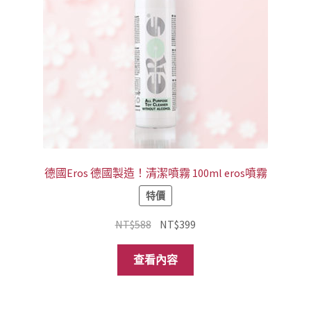
德國Eros 德國製造！清潔噴霧 100ml eros噴霧
特價
原
目
NT$
588
NT$
399
始
前
價
價
查看內容
格：
格：
NT$588。
NT$399。