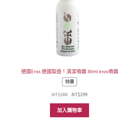
產
品
頁
面
選
擇
選
項
德國Eros 德國製造！清潔噴霧 30ml eros噴霧
特價
原
目
NT$
288
NT$
199
始
前
價
價
加入購物車
格：
格：
NT$288。
NT$199。