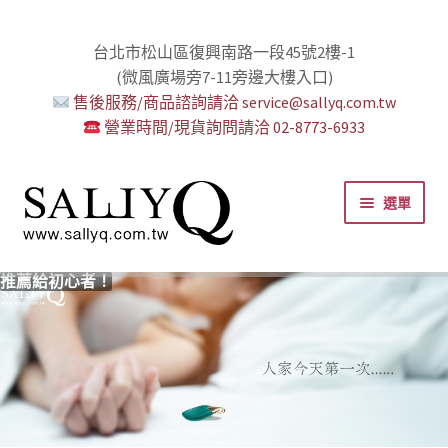
台北市松山區復興南路一段45號2樓-1
(微風廣場旁7-11旁邊大樓入口)
售後服務/商品諮詢請洽 service@sallyq.com.tw
營業時間/現貨詢問請洽 02-8773-6933
跳
跳
選單
至
至
導
主
覽
要
推薦給初心者！
用藥三分毒！
絕對拘束、絕對快感！
野外調教專區請點我！
零卡分期小額支付!
高潮小哥哥！
免下車也可以購物！
時尚真皮Ｋ金手腳環+短鏈
K金綺娜情趣時尚組
嘗試輕柔的SM，你要一起嗎？
Bess2 買1送4毫無冷場！
免洗潤滑 快適生活提案者
小兔乳夾 遠端遙控想壞壞！
雙悅彎 建立你的多重高潮宇宙！
蜜穴攪拌棒 瞄準性感的私密區域
男人，也該犒賞自己了！
門市消費送時尚收納包
出貨調整公告
人氣男優情慾寫真
SallyQ老師客製化語音服務
列
內
容