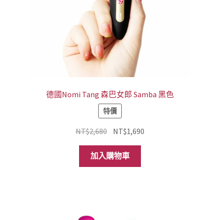
品
頁
面
選
擇
選
項
德國Nomi Tang 森巴女郎 Samba 黑色
特價
原
目
NT$
2,680
NT$
1,690
始
前
價
價
加入購物車
格：
格：
NT$2,680。
NT$1,690。