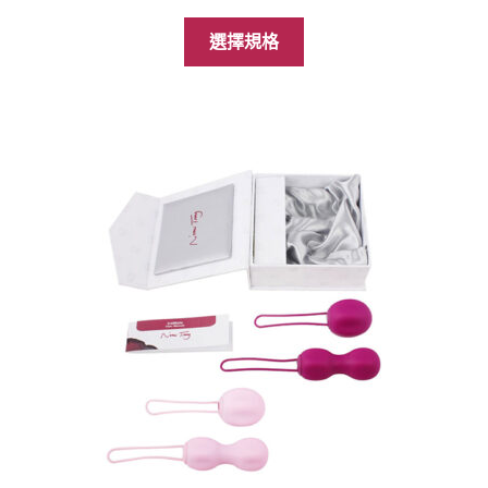
始
前
此
價
價
選擇規格
產
格：
格：
品
NT$1,588。
NT$1,290。
有
多
種
款
式。
可
在
產
品
頁
面
選
擇
選