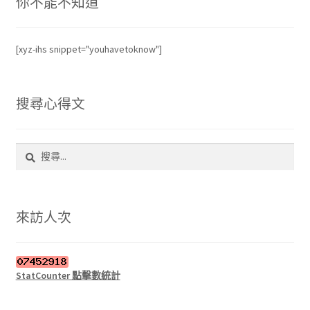
你不能不知道
[xyz-ihs snippet="youhavetoknow"]
搜尋心得文
搜
尋
關
鍵
字:
來訪人次
StatCounter 點擊數統計