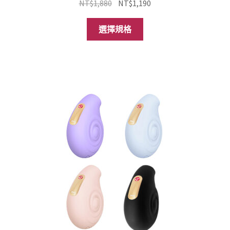
原
目
NT$
1,880
NT$
1,190
始
前
此
價
價
選擇規格
產
格：
格：
品
NT$1,880。
NT$1,190。
有
多
種
款
式。
可
在
產
品
頁
面
選
擇
選