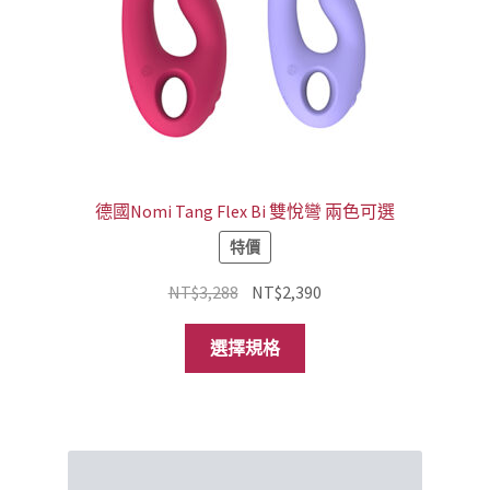
品
頁
面
選
擇
選
項
德國Nomi Tang Flex Bi 雙悅彎 兩色可選
特價
原
目
NT$
3,288
NT$
2,390
始
前
此
價
價
選擇規格
產
格：
格：
品
NT$3,288。
NT$2,390。
有
多
種