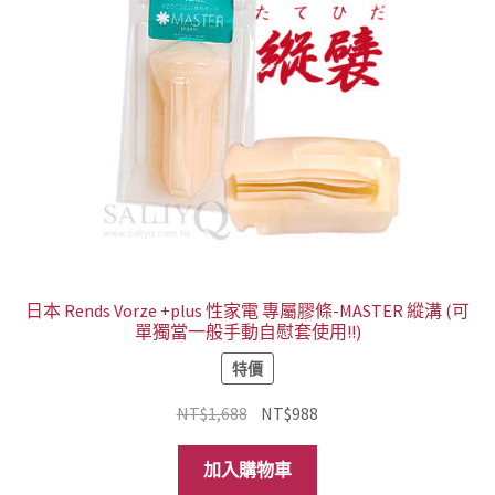
日本 Rends Vorze +plus 性家電 專屬膠條-MASTER 縱溝 (可
單獨當一般手動自慰套使用!!)
特價
原
目
NT$
1,688
NT$
988
始
前
價
價
加入購物車