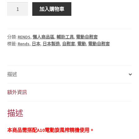
格：
格：
日
加入購物車
NT$1,566。
NT$928。
本
Rends
R1
系
分類:
RENDS
,
懶人商品區
,
輔助工具
,
電動自慰套
標籤:
Rends
,
日本
,
日本製造
,
自慰套
,
電動
,
電動自慰套
列
A10
電
動
描述
旋
風
榨
額外資訊
精
機
描述
專
用
內
本商品需搭配A10電動旋風榨精機使用。
杯-