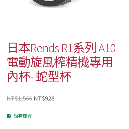
日本Rends R1系列 A10
電動旋風榨精機專用
內杯- 蛇型杯
原
目
NT$
1,566
NT$
928
始
前
尚有庫存
價
價