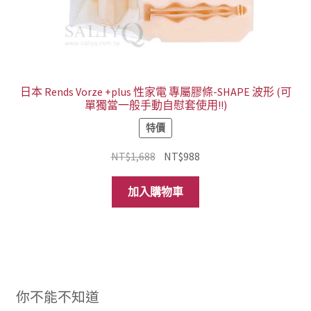
日本 Rends Vorze +plus 性家電 專屬膠條-SHAPE 波形 (可
單獨當一般手動自慰套使用!!)
特價
原
目
NT$
1,688
NT$
988
始
前
價
價
加入購物車
格：
格：
NT$1,688。
NT$988。
你不能不知道