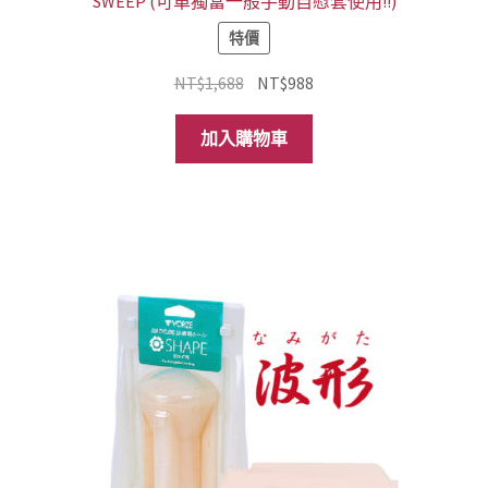
SWEEP (可單獨當一般手動自慰套使用!!)
特價
原
目
NT$
1,688
NT$
988
始
前
價
價
加入購物車
格：
格：
NT$1,688。
NT$988。