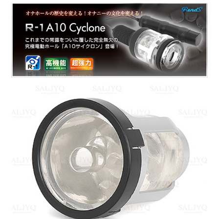
蛇
型
杯
數
量