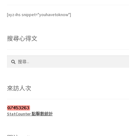
[xyz-ihs snippet="youhavetoknow"]
搜尋心得文
搜
尋
關
鍵
字:
來訪人次
StatCounter 點擊數統計