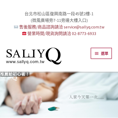
台北市松山區復興南路一段45號2樓-1
(微風廣場旁7-11旁邊大樓入口)
售後服務/商品諮詢請洽 service@sallyq.com.tw
營業時間/現貨詢問請洽 02-8773-6933
跳
跳
選單
至
至
導
主
覽
要
推薦給初心者！
用藥三分毒！
絕對拘束、絕對快感！
野外調教專區請點我！
零卡分期小額支付!
高潮小哥哥！
免下車也可以購物！
時尚真皮Ｋ金手腳環+短鏈
K金綺娜情趣時尚組
嘗試輕柔的SM，你要一起嗎？
Bess2 買1送4毫無冷場！
免洗潤滑 快適生活提案者
小兔乳夾 遠端遙控想壞壞！
雙悅彎 建立你的多重高潮宇宙！
蜜穴攪拌棒 瞄準性感的私密區域
男人，也該犒賞自己了！
門市消費送時尚收納包
出貨調整公告
人氣男優情慾寫真
SallyQ老師客製化語音服務
列
內
容