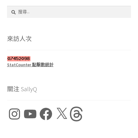
搜
尋
關
鍵
字:
來訪人次
StatCounter 點擊數統計
關注 SallyQ
Instagram
YouTube
Facebook
X
Threads