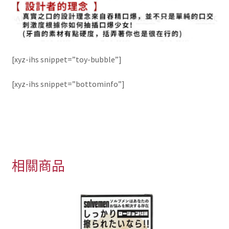
[xyz-ihs snippet=”toy-bubble”]
[xyz-ihs snippet=”bottominfo”]
相關商品