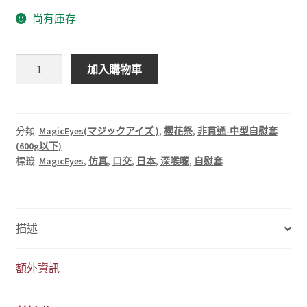
始
前
尚有庫存
價
價
格：
格：
(櫻
加入購物車
NT$1,899。
NT$990。
花
祭)
日
本
分類:
MagicEyes(マジックアイズ )
,
櫻花祭
,
非貫通-中型自慰套
(600g以下)
MagicEyes
標籤:
MagicEyes
,
仿真
,
口交
,
日本
,
深喉嚨
,
自慰套
超
仿
真
口
描述
交
自
慰
額外資訊
套-
真