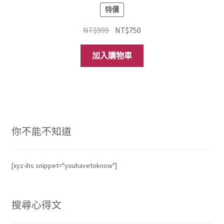
特價
原
目
NT$
999
NT$
750
始
前
價
價
加入購物車
格：
格：
NT$999。
NT$750。
你不能不知道
[xyz-ihs snippet="youhavetoknow"]
搜尋心得文