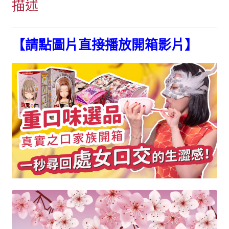
描述
實
之
口
【請點圖片直接播放開箱影片】
（甜
蜜
版）
贈
潤
滑
隨
身
包/
洗
劑
數
量