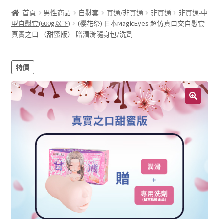
首頁
男性商品
自慰套
貫通/非貫通
非貫通
非貫通-中
型自慰套(600g以下)
(櫻花祭) 日本MagicEyes 超仿真口交自慰套-
真實之口 （甜蜜版） 贈潤滑隨身包/洗劑
特價