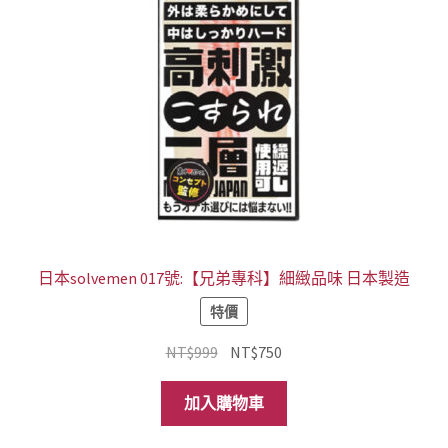
日本solvemen 017號:【兄弟專科】細緻品味 日本製造
特價
原
目
NT$
999
NT$
750
始
前
價
價
加入購物車
格：
格：