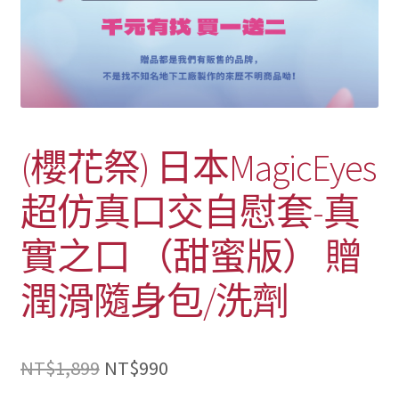
(櫻花祭) 日本MagicEyes
超仿真口交自慰套-真
實之口 （甜蜜版） 贈
潤滑隨身包/洗劑
原
目
NT$
1,899
NT$
990