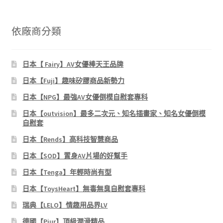
依廠商分類
日本【 Fairy】AV女優棒天王品牌
日本【Fuji】趣味矽膠商品新勢力
日本【NPG】最強AV女優倒模自慰套專科
日本【outvision】最多二次元、知名插畫家、知名女優倒模
自慰套
日本【Rends】高科技智慧商品
日本【SOD】置身AV片場的好幫手
日本【Tenga】年輕時尚有型
日本【ToysHeart】無毒無臭自慰套專科
瑞典【LELO】情趣用品界LV
德國【Pjur】頂級潤滑精品