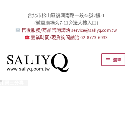
台北市松山區復興南路一段45號2樓-1
(微風廣場旁7-11旁邊大樓入口)
售後服務/商品諮詢請洽 service@sallyq.com.tw
營業時間/現貨詢問請洽 02-8773-6933
跳
跳
選單
至
至
導
主
覽
要
推薦給初心者！
用藥三分毒！
絕對拘束、絕對快感！
野外調教專區請點我！
零卡分期小額支付!
高潮小哥哥！
免下車也可以購物！
時尚真皮Ｋ金手腳環+短鏈
K金綺娜情趣時尚組
嘗試輕柔的SM，你要一起嗎？
Bess2 買1送4毫無冷場！
免洗潤滑 快適生活提案者
小兔乳夾 遠端遙控想壞壞！
雙悅彎 建立你的多重高潮宇宙！
蜜穴攪拌棒 瞄準性感的私密區域
男人，也該犒賞自己了！
門市消費送時尚收納包
出貨調整公告
人氣男優情慾寫真
SallyQ老師客製化語音服務
列
內
容