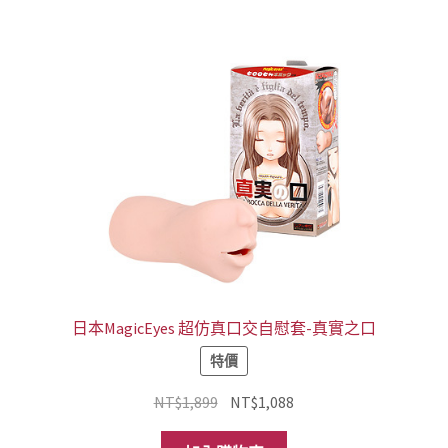
NT$999。
NT$750。
日本MagicEyes 超仿真口交自慰套-真實之口
特價
原
目
NT$
1,899
NT$
1,088
始
前