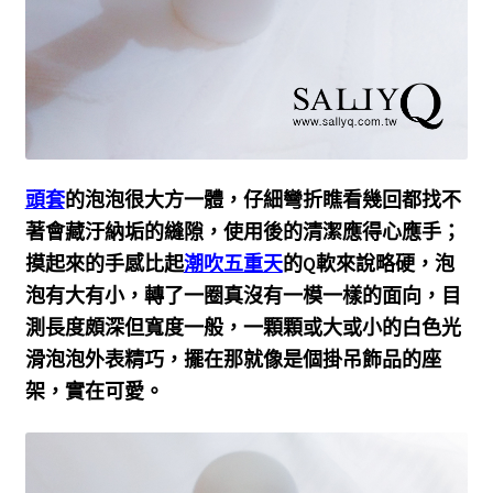
頭套
的泡泡很大方一體，仔細彎折瞧看幾回都找不
著會藏汙納垢的縫隙，使用後的清潔應得心應手；
摸起來的手感比起
潮吹五重天
的Q軟來說略硬，泡
泡有大有小，轉了一圈真沒有一模一樣的面向，目
測長度頗深但寬度一般，一顆顆或大或小的白色光
滑泡泡外表精巧，擺在那就像是個掛吊飾品的座
架，實在可愛。