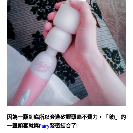
因為一翻到底所以套進矽膠頭毫不費力，「啵!」的
一聲頭套就與
Fairy
緊密結合了!