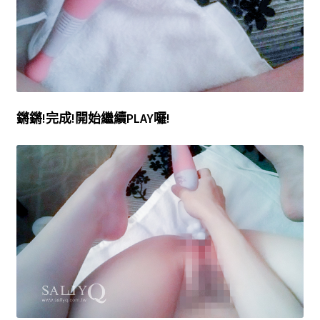
鏘鏘!完成!開始繼續PLAY囉!