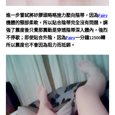
進一步嘗試將矽膠頭略略施力壓向陰蒂，因為
Fairy
機體的頸部柔軟，所以貼合陰蒂完全沒有問題。調
強了震度後只覺那震動是穿透陰蒂深入體內，強烈
不停歇；即使貼合外陰，因為
Fairy
一分鐘12500轉
所以震度也不會因為阻力而抵銷。