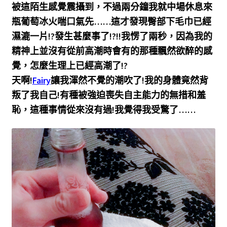
被這陌生感覺震攝到，不過兩分鐘我就中場休息來
瓶葡萄冰火喘口氣先……這才發現臀部下毛巾已經
濕漉一片!?發生甚麼事了!?!!我愣了兩秒，因為我的
精神上並沒有從前高潮時會有的那種飄然欲醉的感
覺，怎麼生理上已經高潮了!?
天啊!
Fairy
讓我渾然不覺的潮吹了!我的身體竟然背
叛了我自己!有種被強迫喪失自主能力的無措和羞
恥，這種事情從來沒有過!我覺得我受驚了……