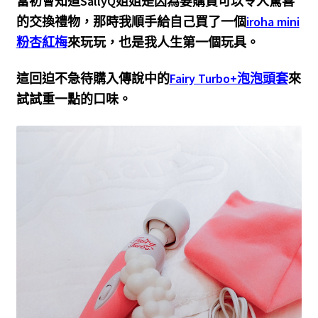
當初會知道SallyQ姐姐是因為要購買可以令人驚喜
的交換禮物，那時我順手給自己買了一個
iroha mini
粉杏紅梅
來玩玩，也是我人生第一個玩具。
這回迫不急待購入傳說中的
Fairy Turbo+泡泡頭套
來
試試重一點的口味。