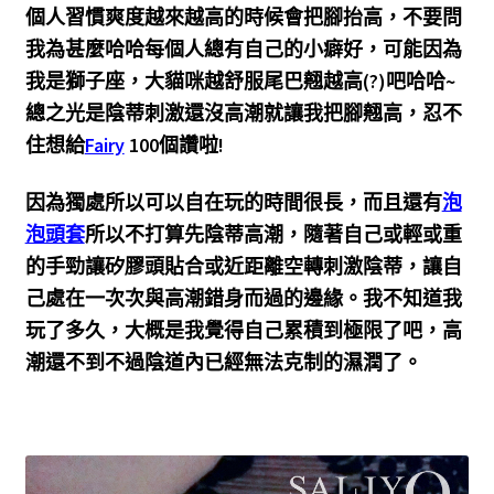
個人習慣爽度越來越高的時候會把腳抬高，不要問
我為甚麼哈哈每個人總有自己的小癖好，可能因為
我是獅子座，大貓咪越舒服尾巴翹越高(?)吧哈哈~
總之光是陰蒂刺激還沒高潮就讓我把腳翹高，忍不
住想給
Fairy
100個讚啦!
因為獨處所以可以自在玩的時間很長，而且還有
泡
泡頭套
所以不打算先陰蒂高潮，隨著自己或輕或重
的手勁讓矽膠頭貼合或近距離空轉刺激陰蒂，讓自
己處在一次次與高潮錯身而過的邊緣。我不知道我
玩了多久，大概是我覺得自己累積到極限了吧，高
潮還不到不過陰道內已經無法克制的濕潤了。