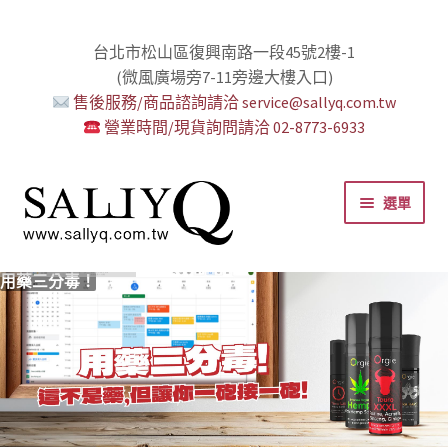
台北市松山區復興南路一段45號2樓-1
(微風廣場旁7-11旁邊大樓入口)
售後服務/商品諮詢請洽 service@sallyq.com.tw
營業時間/現貨詢問請洽 02-8773-6933
跳
跳
選單
至
至
導
主
覽
要
推薦給初心者！
用藥三分毒！
絕對拘束、絕對快感！
野外調教專區請點我！
零卡分期小額支付!
高潮小哥哥！
免下車也可以購物！
時尚真皮Ｋ金手腳環+短鏈
K金綺娜情趣時尚組
嘗試輕柔的SM，你要一起嗎？
Bess2 買1送4毫無冷場！
免洗潤滑 快適生活提案者
小兔乳夾 遠端遙控想壞壞！
雙悅彎 建立你的多重高潮宇宙！
蜜穴攪拌棒 瞄準性感的私密區域
男人，也該犒賞自己了！
門市消費送時尚收納包
出貨調整公告
人氣男優情慾寫真
SallyQ老師客製化語音服務
列
內
容