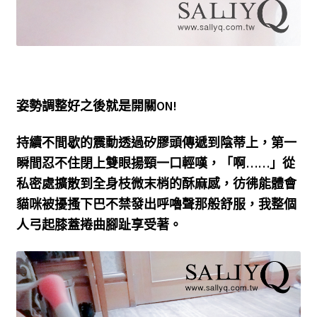
姿勢調整好之後就是開關ON!
持續不間歇的震動透過矽膠頭傳遞到陰蒂上，第一
瞬間忍不住閉上雙眼揚頸一口輕嘆，「啊……」從
私密處擴散到全身枝微末梢的酥麻感，彷彿能體會
貓咪被擾搔下巴不禁發出呼嚕聲那般舒服，我整個
人弓起膝蓋捲曲腳趾享受著。