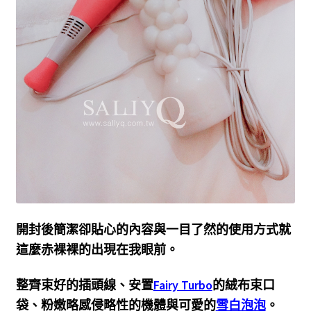
開封後簡潔卻貼心的內容與一目了然的使用方式就
這麼赤裸裸的出現在我眼前。
整齊束好的插頭線、安置
Fairy Turbo
的絨布束口
袋、粉嫩略感侵略性的機體與可愛的
雪白泡泡
。