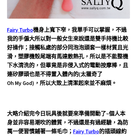
Fairy Turbo
機身上寬下窄，我單手可以掌握，不過
我的手偏大所以對一般女生來說還是雙手持機比較
好操作；接觸私處的部分同泡泡頭套一樣材質且光
滑，塑膠機殼尾端有馬達散熱孔，所以是不能整機
下水清洗的，但畢竟是非侵入式的電動按摩棒，且
連矽膠頭也是不得置入體內的(太獵奇了
Oh My God)，所以大致上清潔起來並不麻煩。
大略介紹完今日玩具後就要來準備開動了~個人本
身並非容易潮吹的體質，不過還是有過經驗，為防
萬一便習慣鋪著一條毛巾；
Fairy Turbo
的插頭線約