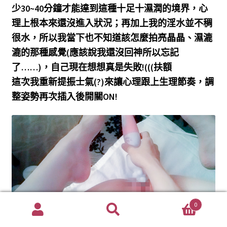
少30~40分鐘才能達到這種十足十濕潤的境界，心
理上根本來還沒進入狀況；再加上我的淫水並不稠
很水，所以我當下也不知道該怎麼拍亮晶晶、濕漉
漉的那種感覺(應該說我還沒回神所以忘記
了……)，自己現在想想真是失敗!(((扶額
這次我重新提振士氣(?)來讓心理跟上生理節奏，調
整姿勢再次插入後開關ON!
0
搜
搜