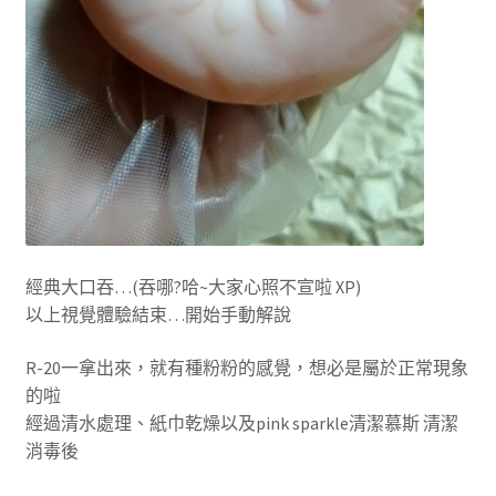
經典大口吞…(吞哪?哈~大家心照不宣啦 XP)
以上視覺體驗結束…開始手動解說
R-20一拿出來，就有種粉粉的感覺，想必是屬於正常現象
的啦
經過清水處理、紙巾乾燥以及pink sparkle清潔慕斯 清潔
消毒後