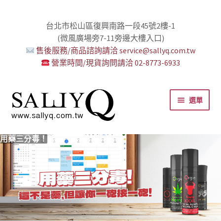
台北市松山區復興南路一段45號2樓-1
(微風廣場旁7-11旁邊大樓入口)
售後服務/商品諮詢請洽 service@sallyq.com.tw
營業時間/現貨詢問請洽 02-8773-6933
跳
跳
選單
至
至
導
主
覽
要
推薦給初心者！
用藥三分毒！
絕對拘束、絕對快感！
野外調教專區請點我！
零卡分期小額支付!
高潮小哥哥！
免下車也可以購物！
時尚真皮Ｋ金手腳環+短鏈
K金綺娜情趣時尚組
嘗試輕柔的SM，你要一起嗎？
Bess2 買1送4毫無冷場！
免洗潤滑 快適生活提案者
小兔乳夾 遠端遙控想壞壞！
雙悅彎 建立你的多重高潮宇宙！
蜜穴攪拌棒 瞄準性感的私密區域
男人，也該犒賞自己了！
門市消費送時尚收納包
出貨調整公告
人氣男優情慾寫真
SallyQ老師客製化語音服務
列
內
容