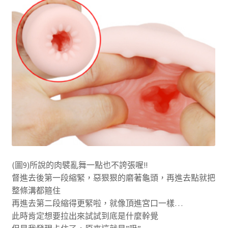
(圖9)所說的肉襞亂舞一點也不誇張喔!!
督進去後第一段縮緊，惡狠狠的磨著龜頭，再進去點就把
整條溝都箍住
再進去第二段縮得更緊啦，就像頂進宮口一樣…
此時肯定想要拉出來試試到底是什麼幹覺