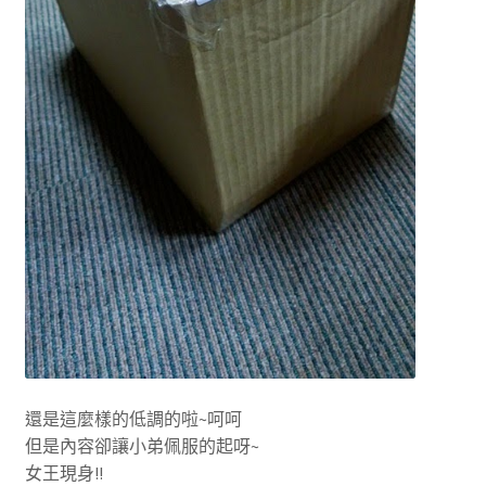
還是這麼樣的低調的啦~呵呵
但是內容卻讓小弟佩服的起呀~
女王現身!!