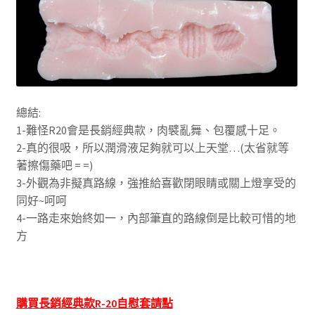
總結:
1-難怪R20會是長銷經典款，肉襞亂舞、包覆感十足。
2-真的很吸，所以潤滑液足夠就可以上天堂…(太省就等
著擦傷藥吧 = =)
3-外觀為非擬真路線，強推給喜歡閉眼睛或關上燈享受的
同好~呵呵
4-一路走來始終如一，內部筆直的路線倒是比較可惜的地
方
購買長銷經典款R-20自慰套請點