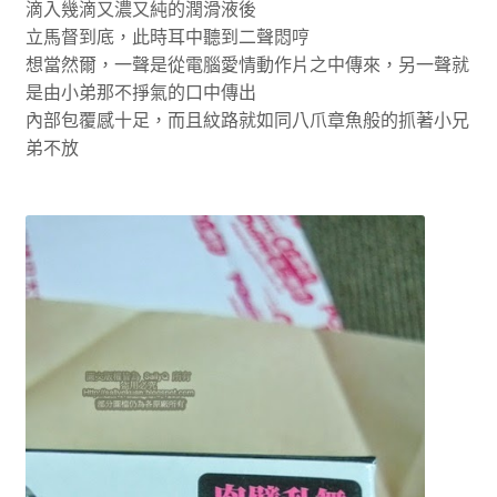
滴入幾滴又濃又純的潤滑液後
立馬督到底，此時耳中聽到二聲悶哼
想當然爾，一聲是從電腦愛情動作片之中傳來，另一聲就
是由小弟那不掙氣的口中傳出
內部包覆感十足，而且紋路就如同八爪章魚般的抓著小兄
弟不放