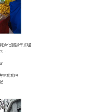
到迪化街辦年貨呢！
氛，
D
，快來看看吧！
喔！