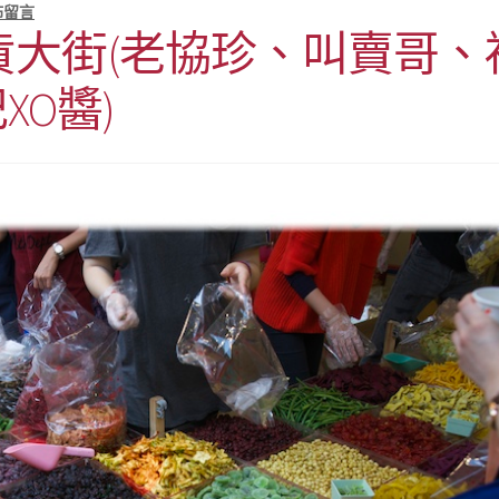
佈留言
年貨大街(老協珍、叫賣哥、
記XO醬)