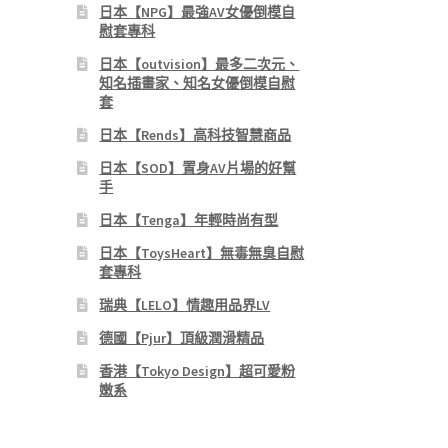
日本【NPG】最強AV女優倒模自
慰套專科
日本【outvision】最多二次元、
知名插畫家、知名女優倒模自慰
套
日本【Rends】高科技智慧商品
日本【SOD】置身AV片場的好幫
手
日本【Tenga】年輕時尚有型
日本【ToysHeart】無毒無臭自慰
套專科
瑞典【LELO】情趣用品界LV
德國【Pjur】頂級潤滑精品
香港【Tokyo Design】超可愛粉
嫩系