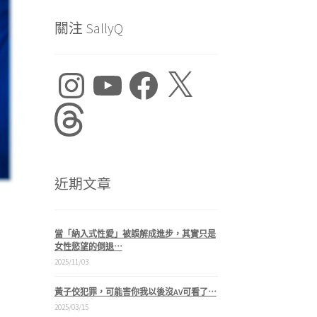
關注 SallyQ
Instagram
YouTube
Facebook
X
Threads
近期文章
當「納入式性愛」被誤解成進步，其實只是
女性慾望的倒退⋯
2025/11/03
黃子佼犯罪，可能害你我以後沒AV可看了⋯
2025/03/15