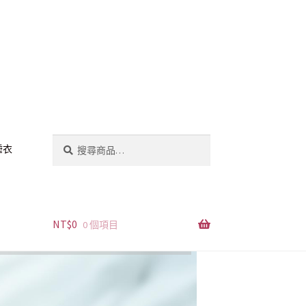
搜
搜
睡衣
尋
尋
關
鍵
字:
NT$
0
0 個項目