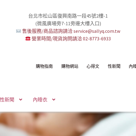
台北市松山區復興南路一段45號2樓-1
(微風廣場旁7-11旁邊大樓入口)
售後服務/商品諮詢請洽 service@sallyq.com.tw
營業時間/現貨詢問請洽 02-8773-6933
購物指南
購物網站
心得文
性新聞
內
性新聞
內睡衣
感！
我！
!
！
環+短鏈
組
你要一起嗎？
無冷場！
活提案者
控想壞壞！
多重高潮宇宙！
性感的私密區域
己了！
納包
化語音服務