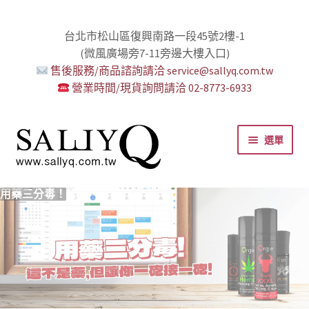
台北市松山區復興南路一段45號2樓-1
(微風廣場旁7-11旁邊大樓入口)
售後服務/商品諮詢請洽 service@sallyq.com.tw
營業時間/現貨詢問請洽 02-8773-6933
跳
跳
選單
至
至
導
主
覽
要
推薦給初心者！
用藥三分毒！
絕對拘束、絕對快感！
野外調教專區請點我！
零卡分期小額支付!
高潮小哥哥！
免下車也可以購物！
時尚真皮Ｋ金手腳環+短鏈
K金綺娜情趣時尚組
嘗試輕柔的SM，你要一起嗎？
Bess2 買1送4毫無冷場！
免洗潤滑 快適生活提案者
小兔乳夾 遠端遙控想壞壞！
雙悅彎 建立你的多重高潮宇宙！
蜜穴攪拌棒 瞄準性感的私密區域
男人，也該犒賞自己了！
門市消費送時尚收納包
出貨調整公告
人氣男優情慾寫真
SallyQ老師客製化語音服務
列
內
容