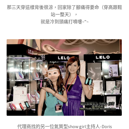
那三天穿這樣背後很涼，回家除了腳痛得要命（穿高跟鞋
站一整天），
就是冷到頭痛打噴嚏~”~
代理商找的另一位氣質型show girl主持人-Doris