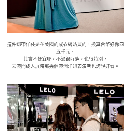
這件綁帶佯裝是在美國的成衣網站買的，換算台幣好像四
五千元，
其實不便宜耶，不過很好穿，也很特別，
去澳門成人展時那幾個澳洲洋妞表演者也誇說好看。