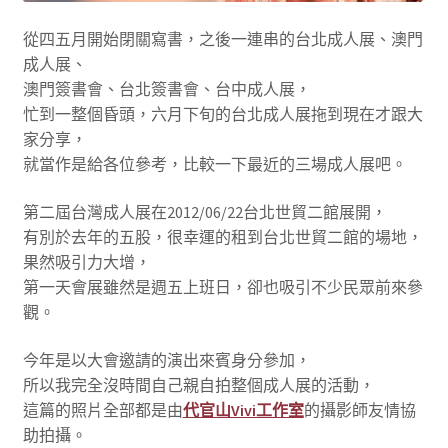
從四五月開始閉關寫書，之後一連串的台北成人展、澳門
成人展、
澳門簽書會、台北簽書會、台中成人展，
忙到一整個昏頭，六月下旬的台北成人展拖到現在才跟大
家分享，
就當作是給各位參考，比較一下最近的三場成人展吧。
第二屆台灣成人展在2012/06/22台北世貿二館展開，
有別於去年的五股，很幸運的租到台北世貿二館的場地，
果然吸引力大增，
第一天會展雖然是週五上班日，卻也吸引不少民眾前來參
觀。
今年是以大會邀請的演出來賓身分參加，
所以我完全沒時間自己親自拍整個成人展的活動，
這篇的照片全部都是由
代官山Vivi工作室
的攝影師友情協
助拍攝。