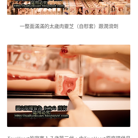
一整面滿滿的太歲肉靈芝（自慰套）跟潤滑劑