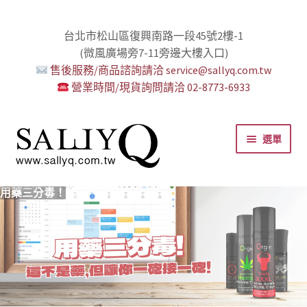
台北市松山區復興南路一段45號2樓-1
(微風廣場旁7-11旁邊大樓入口)
售後服務/商品諮詢請洽 service@sallyq.com.tw
營業時間/現貨詢問請洽 02-8773-6933
跳
跳
選單
至
至
導
主
覽
要
推薦給初心者！
用藥三分毒！
絕對拘束、絕對快感！
野外調教專區請點我！
零卡分期小額支付!
高潮小哥哥！
免下車也可以購物！
時尚真皮Ｋ金手腳環+短鏈
K金綺娜情趣時尚組
嘗試輕柔的SM，你要一起嗎？
Bess2 買1送4毫無冷場！
免洗潤滑 快適生活提案者
小兔乳夾 遠端遙控想壞壞！
雙悅彎 建立你的多重高潮宇宙！
蜜穴攪拌棒 瞄準性感的私密區域
男人，也該犒賞自己了！
門市消費送時尚收納包
出貨調整公告
人氣男優情慾寫真
SallyQ老師客製化語音服務
列
內
容