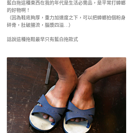
藍白拖這種東西在我的年代是生活必需品，是平常打蟑螂
的好物啊！
（因為鞋底夠厚，重力加速度之下，可以把蟑螂拍個粉身
碎骨，肚破腸流，腦漿四溢…）
話說這種拖鞋最早只有藍白拖款式