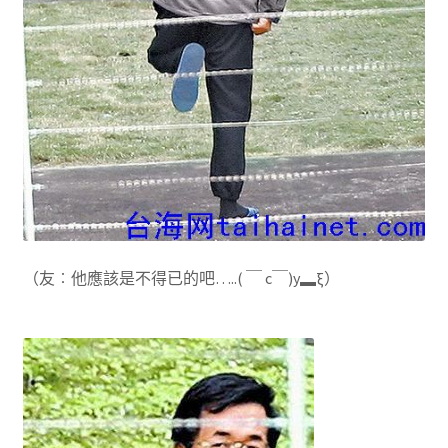
（友︰他應該是不得已的吧…..( ￣ c￣)y▂ξ）