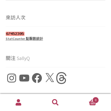
關
鍵
字:
來訪人次
StatCounter 點擊數統計
關注 SallyQ
Instagram
YouTube
Facebook
X
Threads
近期文章
0
搜
搜