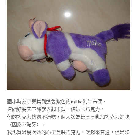
國小時為了蒐集到這隻紫色的milka乳牛布偶，
連續好幾天下課就去超市買一條妙卡巧克力。
他的巧克力條還不錯吃，個人認為比七七乳加巧克力好吃
（因為不黏牙），
我也買過幾次她的心型盒裝巧克力，吃起來普通，但是整