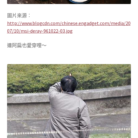
圖片來源︰
http://www.blogcdn.com/chinese.engadget.com/media/20
07/10/msi-deray-961022-03.jpg
連阿扁也愛穿哩～