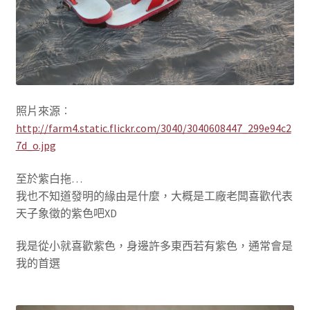
照片來源︰
http://farm4.static.flickr.com/3040/3040608447_299e94c2
7d_o.jpg
至於紫白拖…
我也不知道發明的緣由是什麼，大概是工廠老闆喜歡代表
天子象徵的紫色吧XD
我是從小就喜歡紫色，身邊許多東西若有紫色，通常會是
我的首選