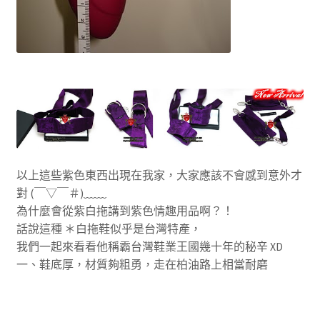
以上這些紫色東西出現在我家，大家應該不會感到意外才
對 (￣▽￣＃)﹏﹏
為什麼會從紫白拖講到紫色情趣用品啊？！
話說這種 ＊白拖鞋似乎是台灣特產，
我們一起來看看他稱霸台灣鞋業王國幾十年的秘辛 XD
一、鞋底厚，材質夠粗勇，走在柏油路上相當耐磨