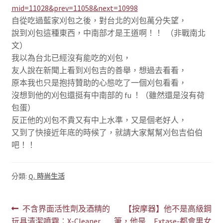
mid=11028&prev=11058&next=10998
自從吃過藍家刈包之後，對台北的刈包萬分失望，
說到刈包這種東西，中南部才是王道啊！！ （非戰南北
文）
我以為台北已經沒有能吃的刈包，
友人說在新聞上看到刈包吉的善舉，想過去看看，
原本我也只是抱持贊助的心態吃了一個刈包看看，
沒想到他的刈包還挺有中南部的 fu ！（雖然還是沒有荷
包蛋）
反正他的刈包不貴又有中上水準，又是個老好人，
又到了快接近年底的時候了，就請大家幫幫刈包吉伯伯
吧！！
分類:
Q. 時尚生活
文
上
下
不含界面活性劑及酒精的
【按摩器】他不是高級鋼
一
一
玩具清潔噴霧︰X-Cleaner
筆，他是…Extase-都會男女