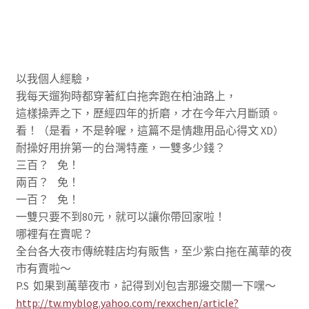
以我個人經驗，
我每天遛狗時都穿著紅白拖奔跑在柏油路上，
這樣操弄之下，歷經四年的折磨，才在今年六月斷頭。
看！（是看，不是幹喔，這篇不是情趣用品心得文 XD）
耐操好用拚第一的台灣特產，一雙多少錢？
三百？ 免！
兩百？ 免！
一百？ 免！
一雙只要不到80元，就可以讓你帶回家啦！
哪裡有在賣呢？
全台各大夜市傳統鞋店均有販售，至少紫白拖在萬華的夜
市有賣啦～
P.S 如果到萬華夜市，記得到刈包吉那邊交關一下嘿～
http://tw.myblog.yahoo.com/rexxchen/article?