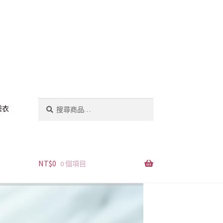
搜
搜
睡衣
尋
尋
關
鍵
字:
NT$
0
0 個項目