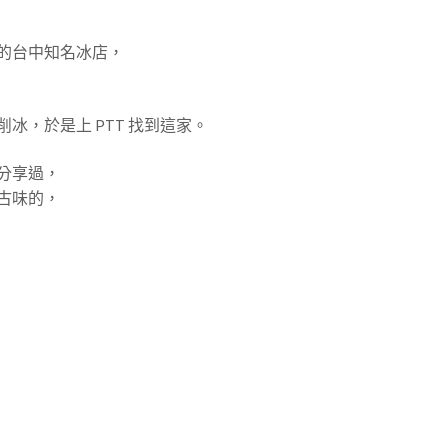
的台中知名冰店，
冰，於是上 PTT 找到這家。
分享過，
古味的，