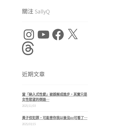
關注 SallyQ
Instagram
YouTube
Facebook
X
Threads
近期文章
當「納入式性愛」被誤解成進步，其實只是
女性慾望的倒退⋯
2025/11/03
黃子佼犯罪，可能害你我以後沒AV可看了⋯
2025/03/15