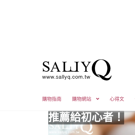
跳
跳
至
至
導
主
覽
要
列
內
購物指南
購物網站
心得文
容
推薦給初心者！
用藥三分毒！
絕對拘束、絕對快
野外調教專區請點
零卡分期小額支付
高潮小哥哥！
免下車也可以購物
時尚真皮Ｋ金手腳
K金綺娜情趣時尚
嘗試輕柔的SM，
Bess2 買1送4毫
免洗潤滑 快適生
小兔乳夾 遠端遙
雙悅彎 建立你的
蜜穴攪拌棒 瞄準
男人，也該犒賞自
門市消費送時尚收
出貨調整公告
人氣男優情慾寫真
SallyQ老師客製