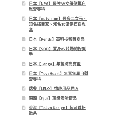
日本【NPG】最強AV女優倒模自
慰套專科
日本【outvision】最多二次元、
知名插畫家、知名女優倒模自慰
套
日本【Rends】高科技智慧商品
日本【SOD】置身AV片場的好幫
手
日本【Tenga】年輕時尚有型
日本【ToysHeart】無毒無臭自慰
套專科
瑞典【LELO】情趣用品界LV
德國【Pjur】頂級潤滑精品
香港【Tokyo Design】超可愛粉
嫩系