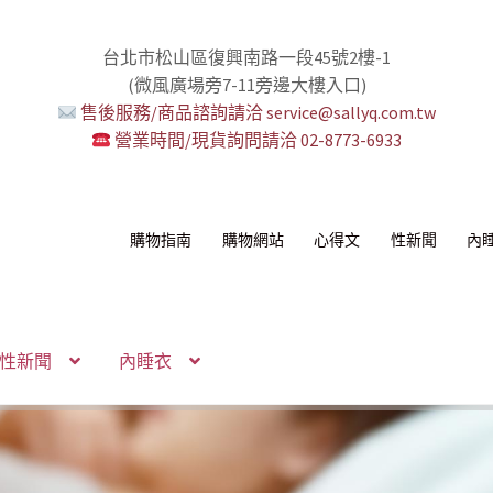
台北市松山區復興南路一段45號2樓-1
(微風廣場旁7-11旁邊大樓入口)
售後服務/商品諮詢請洽 service@sallyq.com.tw
營業時間/現貨詢問請洽 02-8773-6933
購物指南
購物網站
心得文
性新聞
內
性新聞
內睡衣
感！
我！
!
！
環+短鏈
組
你要一起嗎？
無冷場！
活提案者
控想壞壞！
多重高潮宇宙！
性感的私密區域
己了！
納包
化語音服務