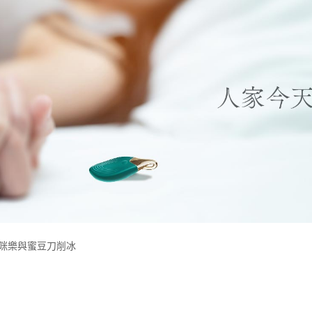
咪咪樂與蜜豆刀削冰