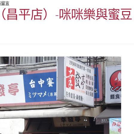
佈留言
（昌平店）-咪咪樂與蜜豆