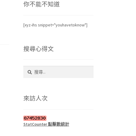
你不能不知道
[xyz-ihs snippet="youhavetoknow"]
搜尋心得文
搜
尋
關
鍵
字:
來訪人次
StatCounter 點擊數統計