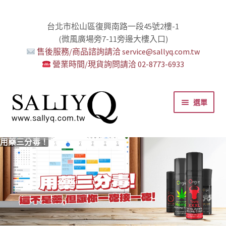
台北市松山區復興南路一段45號2樓-1
(微風廣場旁7-11旁邊大樓入口)
售後服務/商品諮詢請洽 service@sallyq.com.tw
營業時間/現貨詢問請洽 02-8773-6933
跳
跳
選單
至
至
導
主
覽
要
推薦給初心者！
用藥三分毒！
絕對拘束、絕對快感！
野外調教專區請點我！
零卡分期小額支付!
高潮小哥哥！
免下車也可以購物！
時尚真皮Ｋ金手腳環+短鏈
K金綺娜情趣時尚組
嘗試輕柔的SM，你要一起嗎？
Bess2 買1送4毫無冷場！
免洗潤滑 快適生活提案者
小兔乳夾 遠端遙控想壞壞！
雙悅彎 建立你的多重高潮宇宙！
蜜穴攪拌棒 瞄準性感的私密區域
男人，也該犒賞自己了！
門市消費送時尚收納包
出貨調整公告
人氣男優情慾寫真
SallyQ老師客製化語音服務
列
內
容