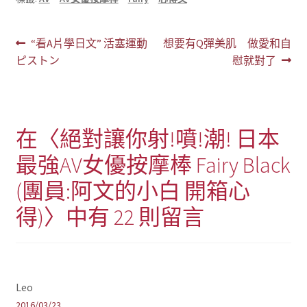
文
上
下
“看A片學日文” 活塞運動
想要有Q彈美肌 做愛和自
一
一
ピストン
慰就對了
章
篇
篇
導
文
文
章:
章:
覽
在〈
絕對讓你射!噴!潮! 日本
最強AV女優按摩棒 Fairy Black
(團員:阿文的小白 開箱心
得)
〉中有 22 則留言
Leo
2016/03/23