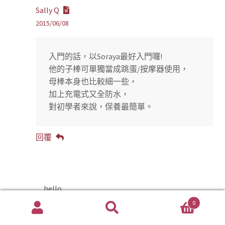
Sally Q
2015/06/08
入門的話，以Soraya最好入門囉!
他的子棒可單獨當成跳蛋/按摩器使用，
母棒本身也比較細一些，
加上充電式又全防水，
對初學者來說，保養最簡單。
回覆
hello
2015/06/08
0
搜
搜